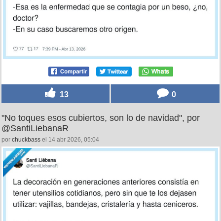
13
0
"No toques esos cubiertos, son lo de navidad", por
@SantiLiebanaR
por
chuckbass
el 14 abr 2026, 05:04