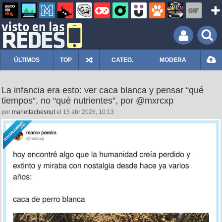
ÚLTIMOS
TOP
CATEG.
MODERA
La infancia era esto: ver caca blanca y pensar “qué
tiempos”, no “qué nutrientes”, por @mxrcxp
por
mariettachesnut
el 15 abr 2026, 10:13