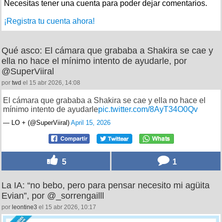
Necesitas tener una cuenta para poder dejar comentarios.
¡Registra tu cuenta ahora!
Qué asco: El cámara que grababa a Shakira se cae y
ella no hace el mínimo intento de ayudarle, por
@SuperViiral
por
twd
el 15 abr 2026, 14:08
El cámara que grababa a Shakira se cae y ella no hace el
mínimo intento de ayudarle
pic.twitter.com/8AyT34O0Qv
— LO + (@SuperViiral)
April 15, 2026
5
1
La IA: “no bebo, pero para pensar necesito mi agüita
Evian”, por @_sorrengailll
por
leontine3
el 15 abr 2026, 10:17