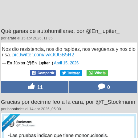
Qué ganas de autohumillarse, por @En_jupiter_
por
arare
el 15 abr 2026, 11:35
Nos dio resistencia, nos dio rapidez, nos vergüenza y nos dio
risa.
pic.twitter.com/jwkJOGB5R2
— En Júpiter (@En_jupiter_)
April 15, 2026
11
0
Gracias por decirme feo a la cara, por @T_Stockmann
por
bobobobs
el 14 abr 2026, 05:00