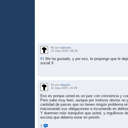
#2 por
dafunko
12 may 2026, 08:36
#1
Me ha gustado, y por eso, te propongo que le dej
social X
#1 por
diegofs
11 may 2026, 20:29
Eso es porque usted es un juez con conciencia y co
Pero sabe muy bien, aunque por motivos obvios no pu
cantidad de jueces que no tienen ningún problema en 
traicionando sus obligaciones e incurriendo en delit
Y duermen más tranquilos que usted, y orgullosos de
escoria que debería estar en prisión.
1