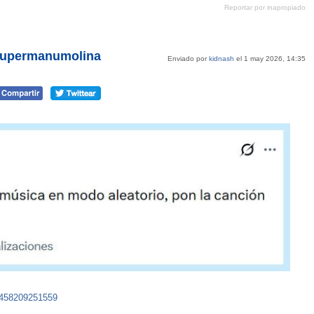
Reportar por inapropiado
Pinterest
tumblr
Google+
mene
@supermanumolina
Enviado por
kidnash
el 1 may 2026, 14:35
8458209251559