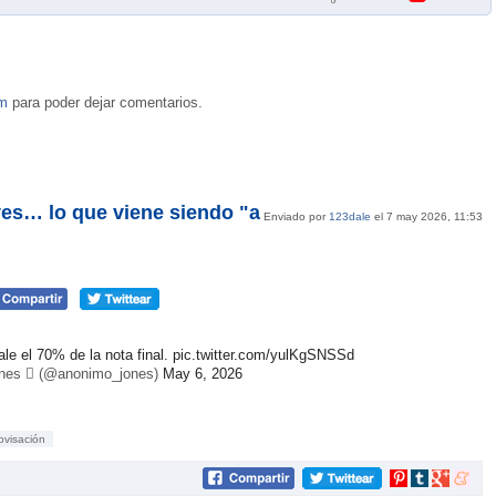
om
para poder dejar comentarios.
yes… lo que viene siendo "a
Enviado por
123dale
el 7 may 2026, 11:53
le el 70% de la nota final.
pic.twitter.com/yulKgSNSSd
es  (@anonimo_jones)
May 6, 2026
ovisación
Compartir
Compartir
Compartir
Compar
en
en
en
en