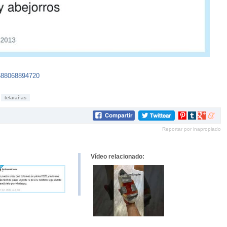
688068894720
telarañas
Compartir
Compartir
Compartir
Compar
en
en
en
en
Reportar por inapropiado
Pinterest
tumblr
Google+
mene
Vídeo relacionado: