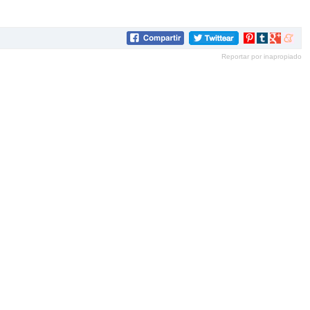
Compartir
Compartir
Compartir
Compar
en
en
en
en
Reportar por inapropiado
Pinterest
tumblr
Google+
mene