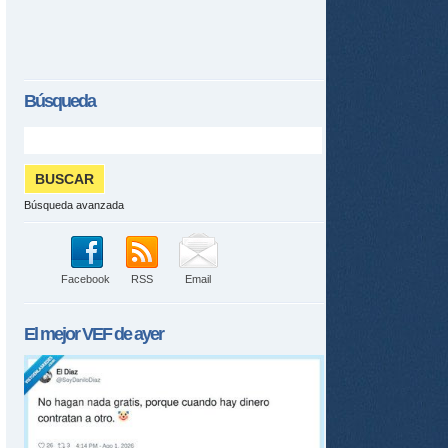
Búsqueda
Búsqueda avanzada
Facebook
RSS
Email
El mejor
VEF
de ayer