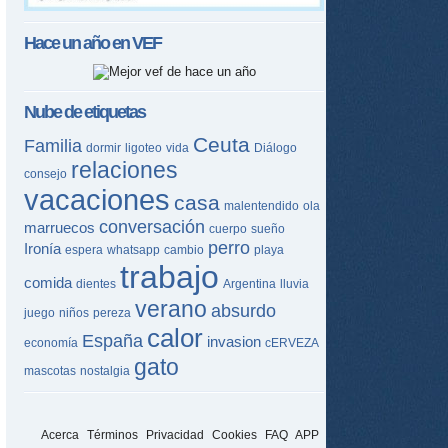
Hace un año en
VEF
Nube de etiquetas
Ceuta
Familia
dormir
ligoteo
vida
Diálogo
relaciones
consejo
vacaciones
casa
malentendido
ola
conversación
marruecos
cuerpo
sueño
perro
Ironía
espera
whatsapp
cambio
playa
trabajo
comida
dientes
Argentina
lluvia
verano
absurdo
juego
niños
pereza
calor
España
invasion
economía
cERVEZA
gato
mascotas
nostalgia
Acerca
Términos
Privacidad
Cookies
FAQ
APP