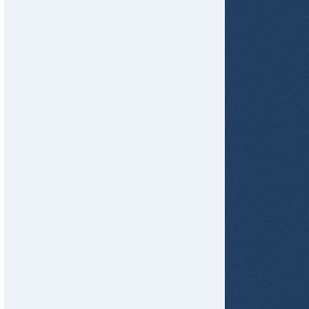
tir
ame