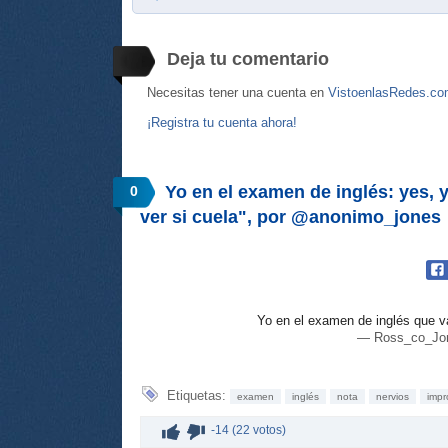
Deja tu comentario
Necesitas tener una cuenta en
VistoenlasRedes.c
¡Registra tu cuenta ahora!
Yo en el examen de inglés: yes, 
0
ver si cuela", por @anonimo_jones
Yo en el examen de inglés que va
— Ross_co_Jon
Etiquetas:
examen
inglés
nota
nervios
impr
-14 (22 votos)