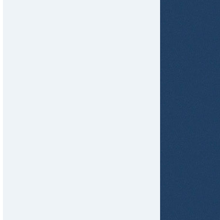
tir
ame