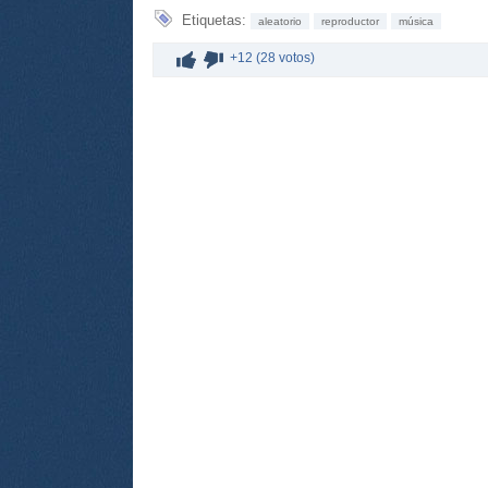
Etiquetas:
aleatorio
reproductor
música
+12 (28 votos)