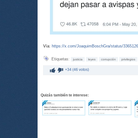
Vía:
https://x.com/JoaquimBoschGra/status/336512
Etiquetas:
justicia
leyes
corrupción
privilegios
+34 (46 votos)
Quizás también te interese: