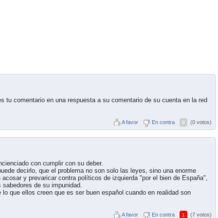
es tu comentario en una respuesta a su comentario de su cuenta en la red
A favor
En contra
(0 votos)
0
ncienciado con cumplir con su deber.
ede decirlo, que el problema no son solo las leyes, sino una enorme
acosar y prevaricar contra políticos de izquierda "por el bien de España",
os sabedores de su impunidad.
 lo que ellos creen que es ser buen español cuando en realidad son
A favor
En contra
(7 votos)
1