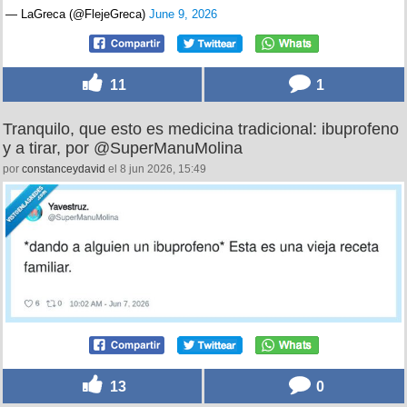
— LaGreca (@FlejeGreca)
June 9, 2026
11
1
Tranquilo, que esto es medicina tradicional: ibuprofeno
y a tirar, por @SuperManuMolina
por
constanceydavid
el 8 jun 2026, 15:49
13
0