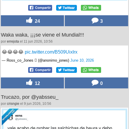
24
3
Waka waka, ¡¡¡se viene el Mundial!!!
por
errejota
el 11 jun 2026, 10:56
😂😂😂😂
pic.twitter.com/B509UixIrx
— Ross_co_Jones  (@anonimo_jones)
June 10, 2026
12
0
Trucazo, por @yabsseu_
por
crisngie
el 9 jun 2026, 10:56