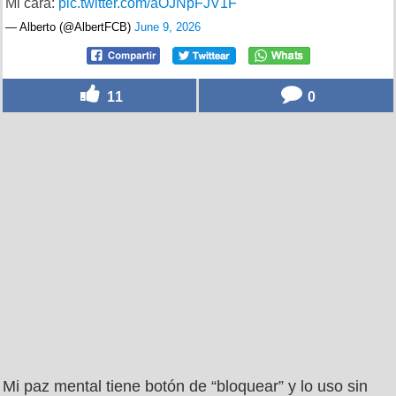
Mi cara:
pic.twitter.com/aOJNpFJV1F
— Alberto (@AlbertFCB)
June 9, 2026
11
0
Mi paz mental tiene botón de “bloquear” y lo uso sin