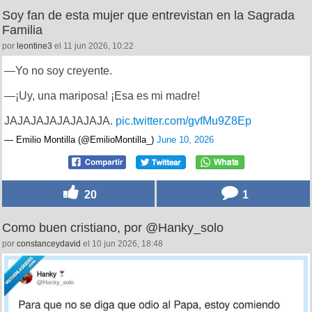
Soy fan de esta mujer que entrevistan en la Sagrada
Familia
por
leontine3
el 11 jun 2026, 10:22
—Yo no soy creyente.
—¡Uy, una mariposa! ¡Esa es mi madre!
JAJAJAJAJAJAJAJA.
pic.twitter.com/gvfMu9Z8Ep
— Emilio Montilla (@EmilioMontilla_)
June 10, 2026
20
1
Como buen cristiano, por @Hanky_solo
por
constanceydavid
el 10 jun 2026, 18:48