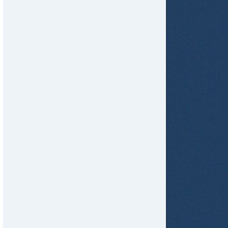
tir
ame