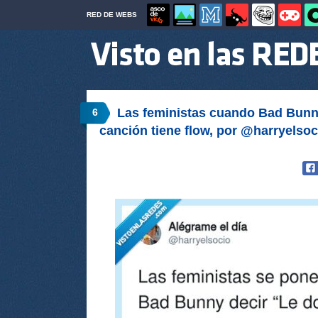
RED DE WEBS
Las feministas cuando Bad Bunny
6
canción tiene flow, por @harryelsoc