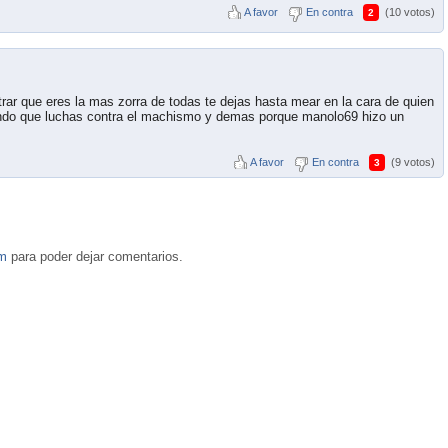
A favor
En contra
(10 votos)
2
trar que eres la mas zorra de todas te dejas hasta mear en la cara de quien
iendo que luchas contra el machismo y demas porque manolo69 hizo un
A favor
En contra
(9 votos)
3
om
para poder dejar comentarios.