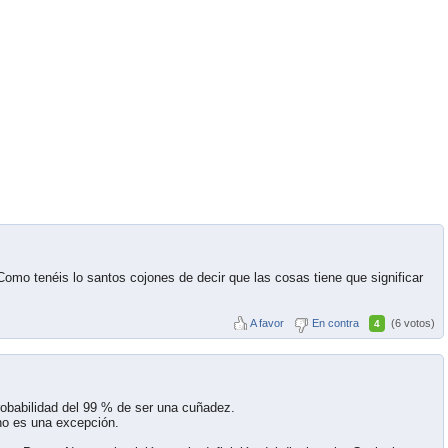
omo tenéis lo santos cojones de decir que las cosas tiene que significar
A favor
En contra
(6 votos)
4
probabilidad del 99 % de ser una cuñadez.
 no es una excepción.