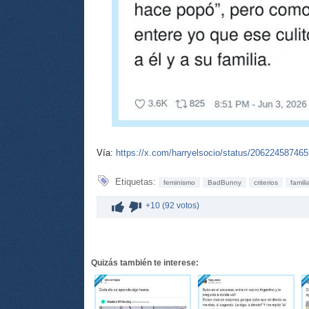
Vía:
https://x.com/harryelsocio/status/20622458746
Etiquetas:
feminismo
BadBunny
criterios
famili
+10 (92 votos)
Quizás también te interese: