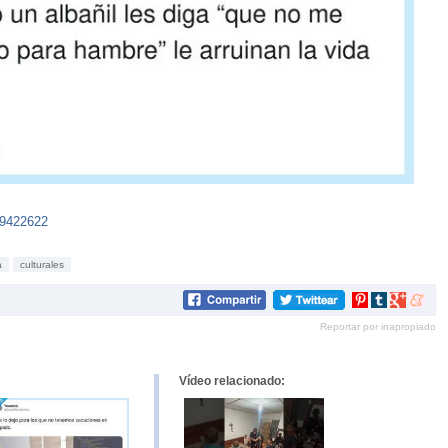
59422622
a
culturales
Compartir
Compartir
Compartir
Compar
en
en
en
en
Reportar por inapropiado
Pinterest
tumblr
Google+
mene
Vídeo relacionado: