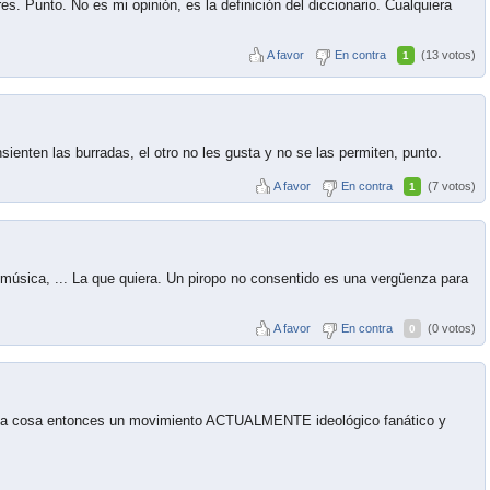
s. Punto. No es mi opinión, es la definición del diccionario. Cualquiera
A favor
En contra
(13 votos)
1
sienten las burradas, el otro no les gusta y no se las permiten, punto.
A favor
En contra
(7 votos)
1
 música, ... La que quiera. Un piropo no consentido es una vergüenza para
A favor
En contra
(0 votos)
0
 una cosa entonces un movimiento ACTUALMENTE ideológico fanático y