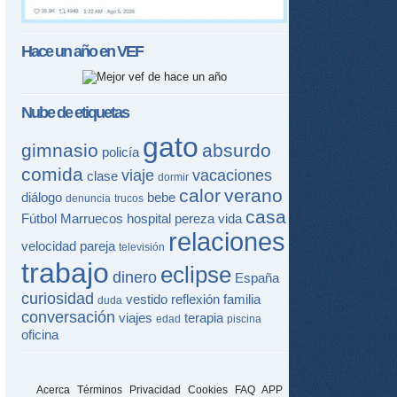
Hace un año en
VEF
Nube de etiquetas
gato
gimnasio
absurdo
policía
comida
viaje
vacaciones
clase
dormir
calor
verano
diálogo
bebe
denuncia
trucos
casa
Fútbol
Marruecos
hospital
pereza
vida
relaciones
velocidad
pareja
televisión
trabajo
eclipse
dinero
España
curiosidad
vestido
reflexión
familia
duda
conversación
viajes
terapia
edad
piscina
oficina
Acerca
Términos
Privacidad
Cookies
FAQ
APP