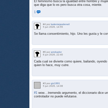
El feminismo busca la igualdad entre hombre y mujere
que diga que lo es pero busca otra cosa, miente.
1
#4 por
laslentejasdeneil
5 jun 2026, 14:55
Se llama consentimiento, hijo. Uno les gusta y le con
#6 por
arrobador
6 jun 2026, 22:40
Cada cual se divierte como quiere, bailando, oyendo
quien lo hace, muy cutre.
#3 por
gtz1991
5 jun 2026, 14:08
#1
wow....tremendo argumento, el diccionario dice
controlador no puede refutarse.