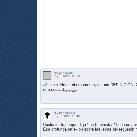
#5 por
xaxito
5 jun 2026, 16:18
#3
jajaja. No es ni argumento, es una DEFINICIÓN. C
otra cosa. Jajajajjja
#1 por
diegofs
5 jun 2026, 12:39
Cualquier frase que diga "las feministas" tiene una 
Esa profunda reflexión sobre las letras del reguetón