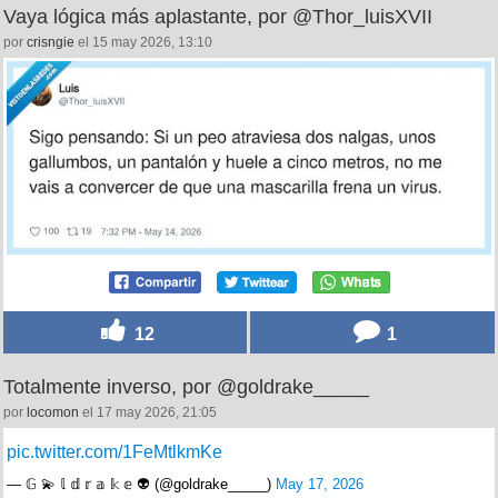
Vaya lógica más aplastante, por @Thor_luisXVII
por
crisngie
el 15 may 2026, 13:10
12
1
Totalmente inverso, por @goldrake_____
por
locomon
el 17 may 2026, 21:05
pic.twitter.com/1FeMtlkmKe
— 𝔾 💫 𝕝 𝕕 𝕣 𝕒 𝕜 𝕖 👽 (@goldrake_____)
May 17, 2026