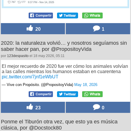
20
1
2020: la naturaleza volvió… y nosotros seguíamos sin
saber hacer pan, por @PropositoyVida
por
123despasito
el 18 may 2026, 05:11
El mejor recuerdo de 2020 fue ver cómo los animales volvían
a las calles mientras los humanos estaban en cuarentena
pic.twitter.com/7jnf1eWbUT
— Vive con Propósito. (@PropositoyVida)
May 18, 2026
23
0
Ponme el Tiburón otra vez, que esto ya es música
clásica, por @Docstock80