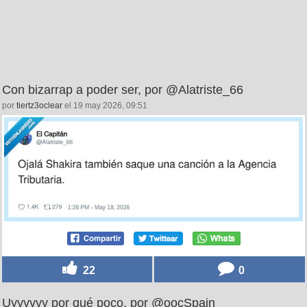
Con bizarrap a poder ser, por @Alatriste_66
por
tiertz3oclear
el 19 may 2026, 09:51
22
0
Uyyyyyy por qué poco, por @oocSpain