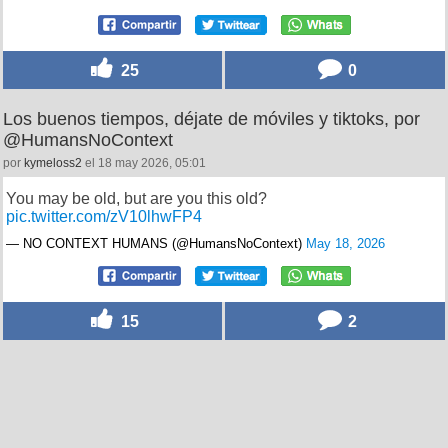
25
0
Los buenos tiempos, déjate de móviles y tiktoks, por
@HumansNoContext
por
kymeloss2
el 18 may 2026, 05:01
You may be old, but are you this old?
pic.twitter.com/zV10lhwFP4
— NO CONTEXT HUMANS (@HumansNoContext)
May 18, 2026
15
2