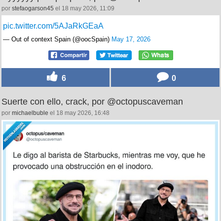
por
stefaogarson45
el 18 may 2026, 11:09
pic.twitter.com/5AJaRkGEaA
— Out of context Spain (@oocSpain)
May 17, 2026
6
0
Suerte con ello, crack, por @octopuscaveman
por
michaelbuble
el 18 may 2026, 16:48