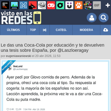
ÚLTIMOS
TOP
CATEG.
MODERA
Le das una Coca‑Cola por educación y te devuelven
una tesis sobre España, por @Laszloeragay
por
eugeniawaniewski
el 20 abr 2026, 11:53