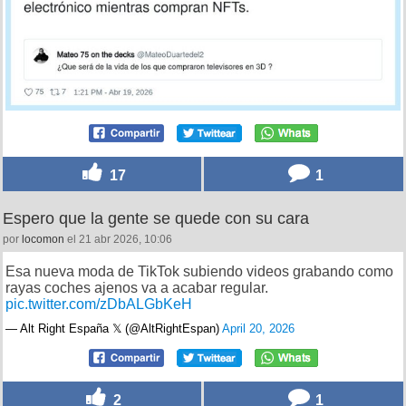
17
1
Espero que la gente se quede con su cara
por
locomon
el 21 abr 2026, 10:06
Esa nueva moda de TikTok subiendo videos grabando como
rayas coches ajenos va a acabar regular.
pic.twitter.com/zDbALGbKeH
— Alt Right España 𝕏 (@AltRightEspan)
April 20, 2026
2
1