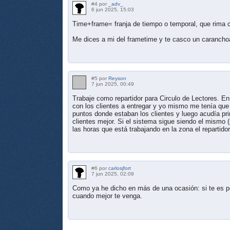
#4 por
_adv_
6 jun 2025, 15:03
Time+frame= franja de tiempo o temporal, que rima 
Me dices a mi del frametime y te casco un carancho
#5 por
Reyson
7 jun 2025, 00:49
Trabaje como repartidor para Circulo de Lectores. E
con los clientes a entregar y yo mismo me tenía que 
puntos donde estaban los clientes y luego acudía p
clientes mejor. Si el sistema sigue siendo el mismo 
las horas que está trabajando en la zona el repartidor
#6 por
carlosjfort
7 jun 2025, 02:09
Como ya he dicho en más de una ocasión: si te es po
cuando mejor te venga.