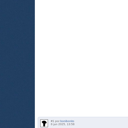
#1 por
bonibonito
6 jun 2025, 13:58