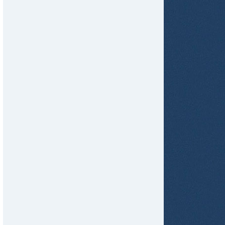
tir
ame