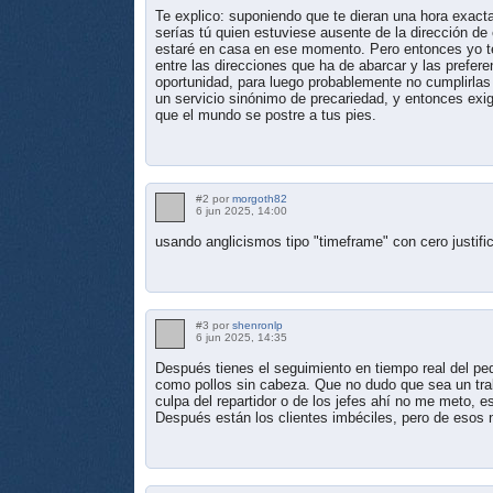
Te explico: suponiendo que te dieran una hora exacta
serías tú quien estuviese ausente de la dirección de 
estaré en casa en ese momento. Pero entonces yo te d
entre las direcciones que ha de abarcar y las prefere
oportunidad, para luego probablemente no cumplirlas
un servicio sinónimo de precariedad, y entonces exi
que el mundo se postre a tus pies.
#2 por
morgoth82
6 jun 2025, 14:00
usando anglicismos tipo "timeframe" con cero justifi
#3 por
shenronlp
6 jun 2025, 14:35
Después tienes el seguimiento en tiempo real del ped
como pollos sin cabeza. Que no dudo que sea un trab
culpa del repartidor o de los jefes ahí no me meto, e
Después están los clientes imbéciles, pero de esos no