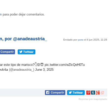
om
para poder dejar comentarios.
n, por @anadeaustria_
Enviado por
yuno
el 4 jun 2025, 11:29
ar este tipo de marisco?👇😟😇
pic.twitter.com/wZlcQeH0Tu
𝘀𝘁𝗿𝗶𝗮 (@anadeaustria_)
June 3, 2025
Compartir
Compartir
Compartir
Compar
en
en
en
en
Reportar por inapropiado
Pinterest
tumblr
Google+
mene