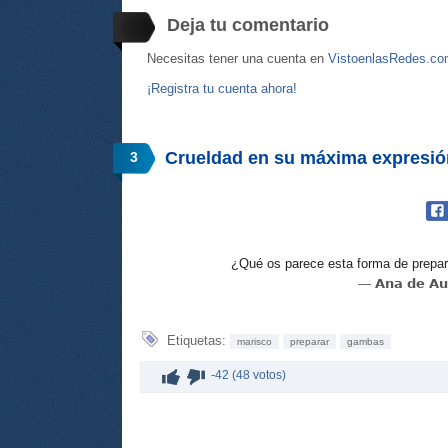
Deja tu comentario
Necesitas tener una cuenta en
VistoenlasRedes.c
¡Registra tu cuenta ahora!
Crueldad en su máxima expresió
3
¿Qué os parece esta forma de prepar
— 𝗔𝗻𝗮 𝗱𝗲 𝗔
Etiquetas:
marisco
preparar
gambas
-42 (48 votos)