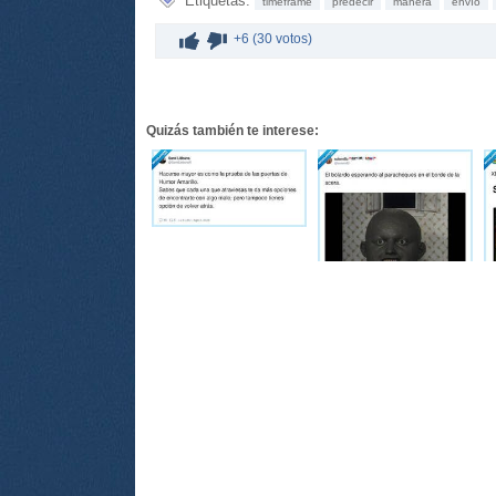
Etiquetas:
timeframe
predecir
manera
envío
+6 (30 votos)
Quizás también te interese: