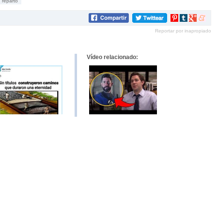
reparto
Compartir
Compartir
Compartir
Compar
en
en
en
en
Reportar por inapropiado
Pinterest
tumblr
Google+
mene
Vídeo relacionado: