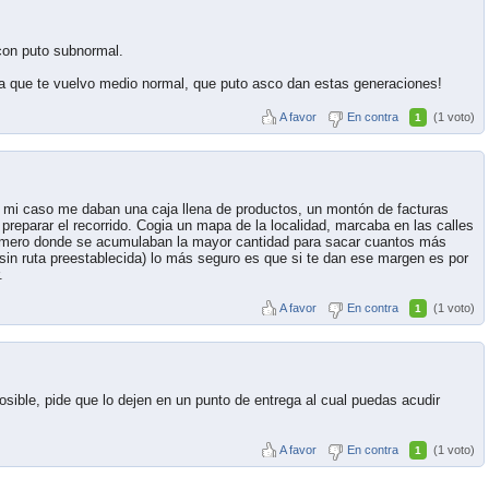
con puto subnormal.
a que te vuelvo medio normal, que puto asco dan estas generaciones!
A favor
En contra
(1 voto)
1
n mi caso me daban una caja llena de productos, un montón de facturas
preparar el recorrido. Cogia un mapa de la localidad, marcaba en las calles
rimero donde se acumulaban la mayor cantidad para sacar cuantos más
(sin ruta preestablecida) lo más seguro es que si te dan ese margen es por
.
A favor
En contra
(1 voto)
1
sible, pide que lo dejen en un punto de entrega al cual puedas acudir
A favor
En contra
(1 voto)
1