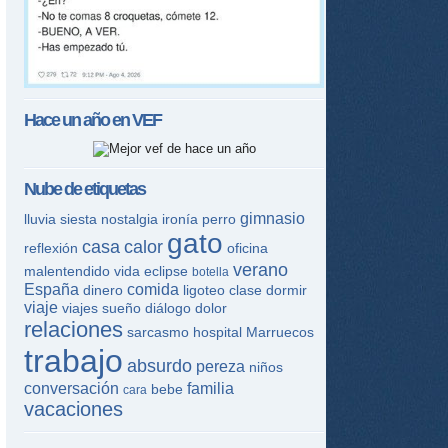
Hace un año en
VEF
Nube de etiquetas
gimnasio
lluvia
siesta
nostalgia
ironía
perro
gato
casa
calor
reflexión
oficina
verano
malentendido
vida
eclipse
botella
España
comida
dinero
ligoteo
clase
dormir
viaje
viajes
sueño
diálogo
dolor
relaciones
sarcasmo
hospital
Marruecos
trabajo
absurdo
pereza
niños
conversación
familia
bebe
cara
vacaciones