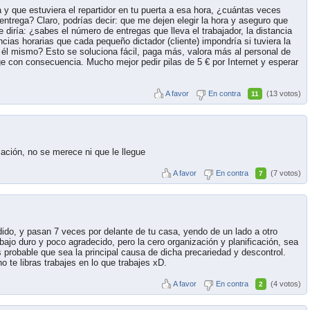
 y que estuviera el repartidor en tu puerta a esa hora, ¿cuántas veces
entrega? Claro, podrías decir: que me dejen elegir la hora y aseguro que
iría: ¿sabes el número de entregas que lleva el trabajador, la distancia
ncias horarias que cada pequeño dictador (cliente) impondría si tuviera la
 él mismo? Esto se soluciona fácil, paga más, valora más al personal de
ge con consecuencia. Mucho mejor pedir pilas de 5 € por Internet y esperar
A favor
En contra
(13 votos)
11
cación, no se merece ni que le llegue
A favor
En contra
(7 votos)
7
ido, y pasan 7 veces por delante de tu casa, yendo de un lado a otro
ajo duro y poco agradecido, pero la cero organización y planificación, sea
s probable que sea la principal causa de dicha precariedad y descontrol.
 te libras trabajes en lo que trabajes xD.
A favor
En contra
(4 votos)
2