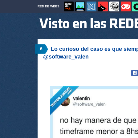
RED DE WEBS
Lo curioso del caso es que siempr
6
@software_valen