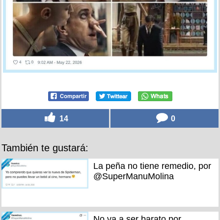
14
0
También te gustará:
La peña no tiene remedio, por
@SuperManuMolina
No va a ser barato por