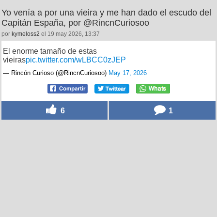
Yo venía a por una vieira y me han dado el escudo del
Capitán España, por @RincnCuriosoo
por
kymeloss2
el 19 may 2026, 13:37
El enorme tamaño de estas
vieiras
pic.twitter.com/wLBCC0zJEP
— Rincón Curioso (@RincnCuriosoo)
May 17, 2026
6
1