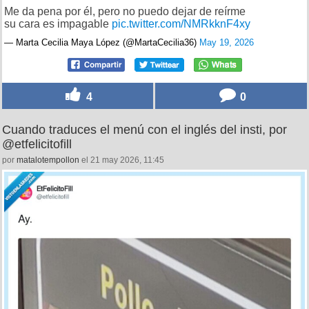
Me da pena por él, pero no puedo dejar de reírme
su cara es impagable
pic.twitter.com/NMRkknF4xy
— Marta Cecilia Maya López (@MartaCecilia36)
May 19, 2026
4
0
Cuando traduces el menú con el inglés del insti, por
@etfelicitofill
por
matalotempollon
el 21 may 2026, 11:45