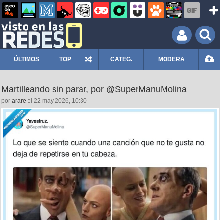
ÚLTIMOS
TOP
CATEG.
MODERA
Martilleando sin parar, por @SuperManuMolina
por
arare
el 22 may 2026, 10:30