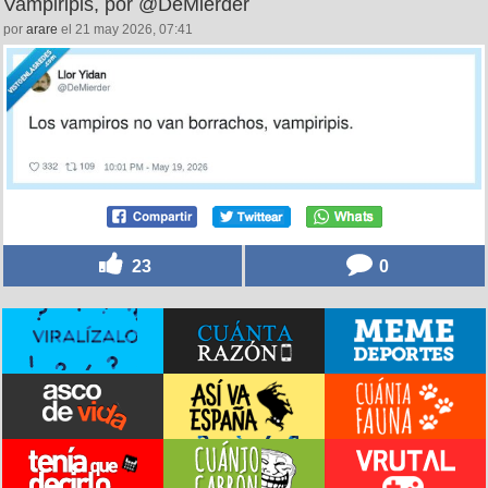
10
0
Vampiripis, por @DeMierder
por
arare
el 21 may 2026, 07:41
23
0