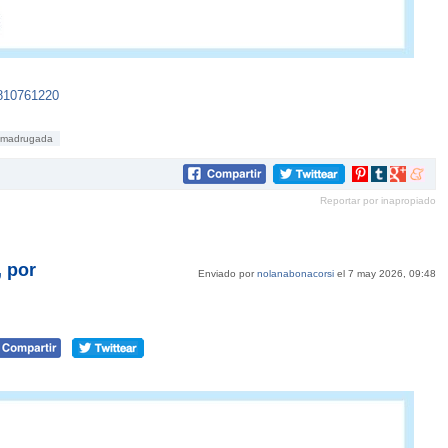
6810761220
madrugada
Compartir
Compartir
Compartir
Compar
en
en
en
en
Reportar por inapropiado
Pinterest
tumblr
Google+
mene
 por
Enviado por
nolanabonacorsi
el 7 may 2026, 09:48