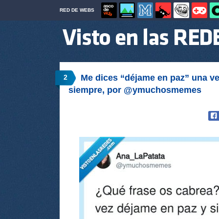
RED DE WEBS
Me dices “déjame en paz” una ve
2
siempre, por @ymuchosmemes