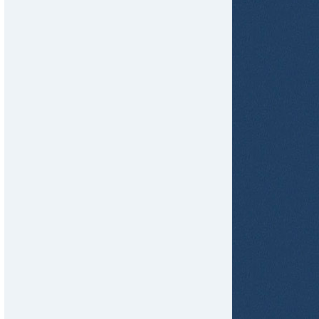
tir
ame