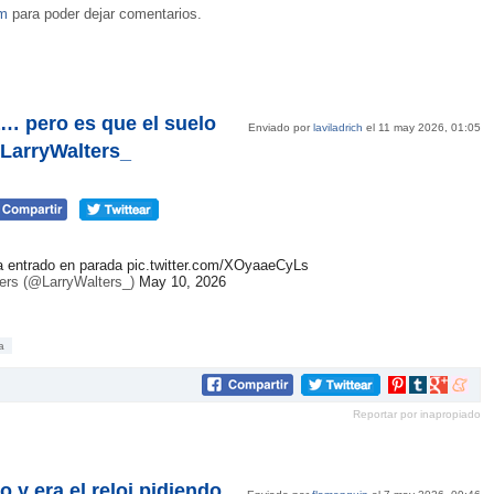
om
para poder dejar comentarios.
… pero es que el suelo
Enviado por
laviladrich
el 11 may 2026, 01:05
@LarryWalters_
 entrado en parada
pic.twitter.com/XOyaaeCyLs
ers (@LarryWalters_)
May 10, 2026
a
Compartir
Compartir
Compartir
Compar
en
en
en
en
Reportar por inapropiado
Pinterest
tumblr
Google+
mene
 y era el reloj pidiendo