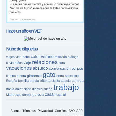
Hace un año en
VEF
Nube de etiquetas
calor
verano
viajes
vida
bebe
reflexión
diálogo
relaciones
viaje
lluvia
niños
cara
vacaciones
absurdo
conversación
eclipse
gato
gimnasio
ligoteo
dinero
perro
sarcasmo
familia
oficina
comida
España
pareja
siesta
terapia
trabajo
ironía
dolor
clase
dientes
sueño
casa
pereza
Marruecos
dormir
hospital
Acerca
Términos
Privacidad
Cookies
FAQ
APP