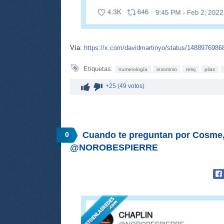
Vía:
https://x.com/davidmartinyo/status/148897698
Etiquetas:
numerología
insomnio
reloj
pilas
+25 (49 votos)
Cuando te preguntan por Cosme,
0
@NOROBESPIERRE