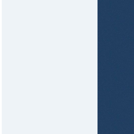
tir
ame