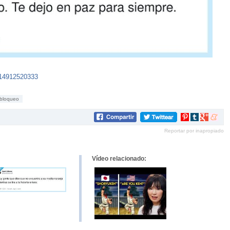
014912520333
bloqueo
Compartir
Compartir
Compartir
Compar
en
en
en
en
Reportar por inapropiado
Pinterest
tumblr
Google+
mene
Vídeo relacionado: