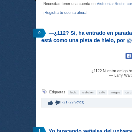
Necesitas tener una cuenta en
VistoenlasRedes.c
¡Registra tu cuenta ahora!
—¿112? Sí, ha entrado en parada
0
está como una pista de hielo, por 
—¿112? Nuestro amigo ha
— Larry Walt
Etiquetas:
lluvia
resbalón
calle
amigos
caíd
-21 (29 votos)
Yo buscando señales del universo
1