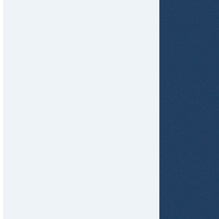
tir
ame