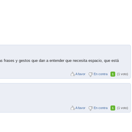
 frases y gestos que dan a entender que necesita espacio, que está
A favor
En contra
(1 voto)
1
A favor
En contra
(1 voto)
1