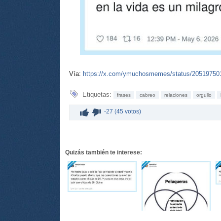
Vía:
https://x.com/ymuchosmemes/status/2051975
Etiquetas:
frases
cabreo
relaciones
orgullo
-27 (45 votos)
Quizás también te interese: