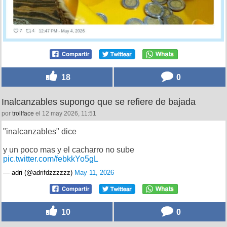
18
0
Inalcanzables supongo que se refiere de bajada
por
trollface
el 12 may 2026, 11:51
"inalcanzables" dice
y un poco mas y el cacharro no sube
pic.twitter.com/febkkYo5gL
— adri (@adrifdzzzzzz)
May 11, 2026
10
0