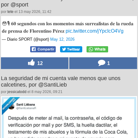
por @sport
por
tete
el 13 may 2026, 11:42
😳🎙️ 𝟔𝟎 𝐬𝐞𝐠𝐮𝐧𝐝𝐨𝐬 𝐜𝐨𝐧 𝐥𝐨𝐬 𝐦𝐨𝐦𝐞𝐧𝐭𝐨𝐬 𝐦𝐚́𝐬 𝐬𝐮𝐫𝐫𝐞𝐚𝐥𝐢𝐬𝐭𝐚𝐬 𝐝𝐞 𝐥𝐚 𝐫𝐮𝐞𝐝𝐚
𝐝𝐞 𝐩𝐫𝐞𝐧𝐬𝐚 𝐝𝐞 𝐅𝐥𝐨𝐫𝐞𝐧𝐭𝐢𝐧𝐨 𝐏𝐞́𝐫𝐞𝐳
pic.twitter.com/jYpcIcO4Vg
— Diario SPORT (@sport)
May 12, 2026
12
1
La seguridad de mi cuenta vale menos que unos
calcetines, por @SantiLieb
por
jessicatodd
el 8 may 2026, 09:21