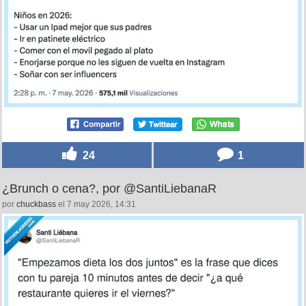
24
1
¿Brunch o cena?, por @SantiLiebanaR
por
chuckbass
el 7 may 2026, 14:31