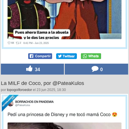
34
0
La MILF de Coco, por @PateaKulos
por
topogolforoedor
el 23 jun 2025, 18:30