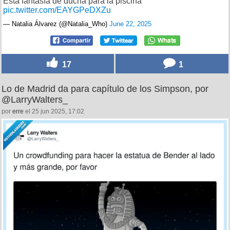
Esta fantasía de ducha para la piscina
pic.twitter.com/EAYGPeDXZu
— Natalia Álvarez (@Natalia_Who)
June 22, 2025
17
1
Lo de Madrid da para capítulo de los Simpson, por
@LarryWalters_
por
erre
el 25 jun 2025, 17:02