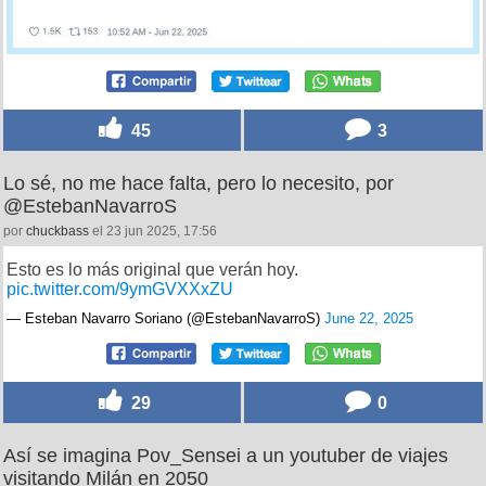
45
3
Lo sé, no me hace falta, pero lo necesito, por
@EstebanNavarroS
por
chuckbass
el 23 jun 2025, 17:56
Esto es lo más original que verán hoy.
pic.twitter.com/9ymGVXXxZU
— Esteban Navarro Soriano (@EstebanNavarroS)
June 22, 2025
29
0
Así se imagina Pov_Sensei a un youtuber de viajes
visitando Milán en 2050