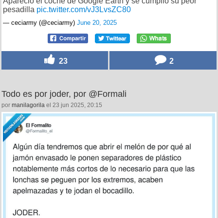
Apareció el coche de Google Earth y se cumplió su peor
pesadilla
pic.twitter.com/vJ3LvsZC80
— ceciarmy (@ceciarmy)
June 20, 2025
23
2
Todo es por joder, por @Formali
por
manilagorila
el 23 jun 2025, 20:15