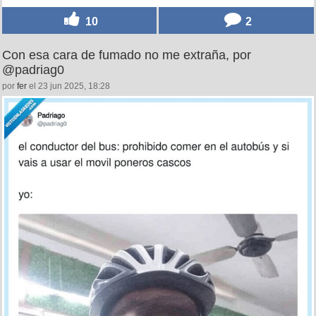
10
2
Con esa cara de fumado no me extraña, por
@padriag0
por
fer
el 23 jun 2025, 18:28