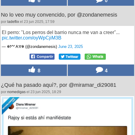
6
0
No lo veo muy convencido, por @zondanemesis
por
ladeflix
el 23 jun 2025, 17:59
El perro: "Los perros del barrio nunca me van a creer"...
pic.twitter.com/oyWpCjiM3B
— ☬𐌌𐌀𐋄☬ (@zondanemesis)
June 23, 2025
8
4
¿Qué ha pasado aquí?, por @miramar_di29081
por
nomedigas
el 23 jun 2025, 18:29