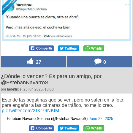
27
0
¿Dónde lo venden? Es para un amigo, por
@EstebanNavarroS
por
ladeflix
el 23 jun 2025, 18:00
Esto de las pegatinas que se ven, pero no salen en la foto,
para engañar a las cámaras de tráfico, no me lo creo.
pic.twitter.com/XfXr79NKlM
— Esteban Navarro Soriano (@EstebanNavarroS)
June 22, 2025