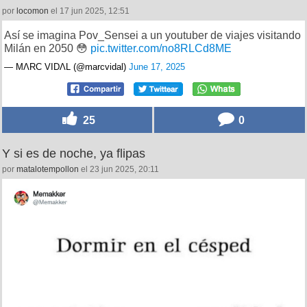
por
locomon
el 17 jun 2025, 12:51
Así se imagina Pov_Sensei a un youtuber de viajes visitando
Milán en 2050 😳
pic.twitter.com/no8RLCd8ME
— MΛRC VIDΛL (@marcvidal)
June 17, 2025
25
0
Y si es de noche, ya flipas
por
matalotempollon
el 23 jun 2025, 20:11