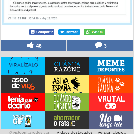
46
3
© vistoenlasredes.com –
Vídeos destacados
–
Versión clásica