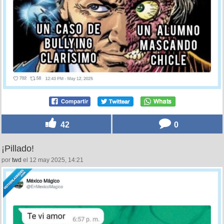
42
0
¡Pillado!
por
twd
el 12 may 2025, 14:21