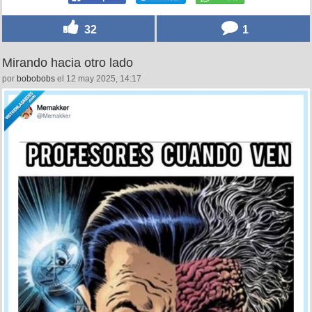
32
1
Mirando hacia otro lado
por
bobobobs
el 12 may 2025, 14:17