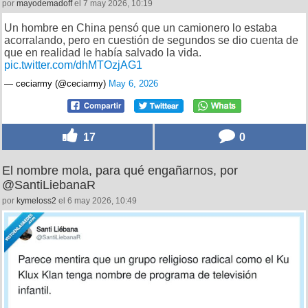
por
mayodemadoff
el 7 may 2026, 10:19
Un hombre en China pensó que un camionero lo estaba
acorralando, pero en cuestión de segundos se dio cuenta de
que en realidad le había salvado la vida.
pic.twitter.com/dhMTOzjAG1
— ceciarmy (@ceciarmy)
May 6, 2026
17
0
El nombre mola, para qué engañarnos, por
@SantiLiebanaR
por
kymeloss2
el 6 may 2026, 10:49