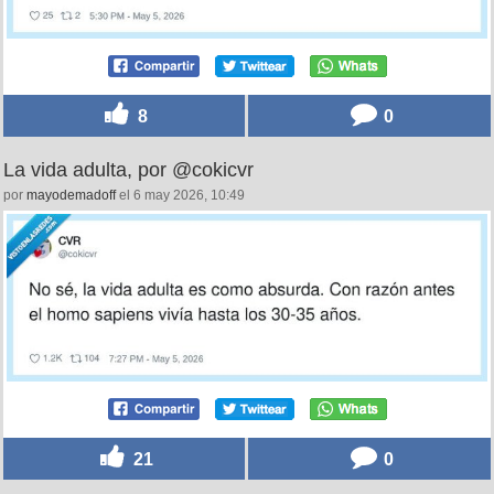
8
0
La vida adulta, por @cokicvr
por
mayodemadoff
el 6 may 2026, 10:49
21
0