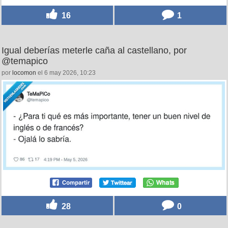
16
1
Igual deberías meterle caña al castellano, por
@temapico
por
locomon
el 6 may 2026, 10:23
28
0