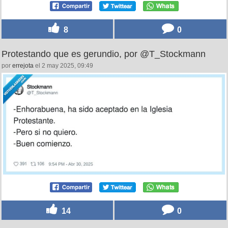
8
0
Protestando que es gerundio, por @T_Stockmann
por
errejota
el 2 may 2025, 09:49
14
0