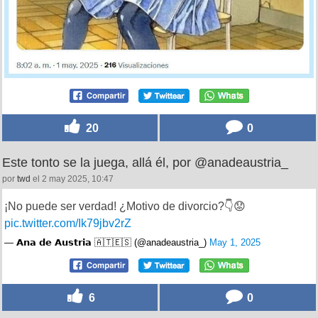
20
0
Este tonto se la juega, allá él, por @anadeaustria_
por
twd
el 2 may 2025, 10:47
¡No puede ser verdad! ¿Motivo de divorcio?👇😟
pic.twitter.com/Ik79jbv2rZ
— 𝗔𝗻𝗮 𝗱𝗲 𝗔𝘂𝘀𝘁𝗿𝗶𝗮 🇦🇹🇪🇸 (@anadeaustria_)
May 1, 2025
6
0