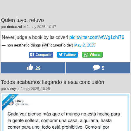
Quien tuvo, retuvo
por
dodoazul
el 2 may 2025, 10:47
Never judge a book by its cover!
pic.twitter.com/vfWg1chi76
— non aesthetic things (@PicturesFoIder)
May 2, 2025
29
5
Todos acabamos llegando a esta conclusión
por
saray
el 2 may 2025, 10:25