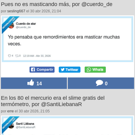
pic.twitter.com/uEQMV0FFJE
— Dios (@Dios_0ficial)
April 29, 2026
19
0
Pues no es masticando más, por @cuerdo_de
por
sesling667
el 30 abr 2026, 21:04
14
0