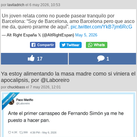
por
laviladrich
el 6 may 2026, 10:53
Un joven relata como no puede pasear tranquilo por
Barcelona: “Soy de Barcelona, amo Barcelona pero que asco
me da, quiero pirarme de aquí”.
pic.twitter.com/YkB7jm6RcG
— Alt Right España 𝕏 (@AltRightEspan)
May 5, 2026
17
1
Ya estoy alimentando la masa madre como si viniera el
apocalipsis, por @Laboreiro
por
chuckbass
el 7 may 2026, 12:01