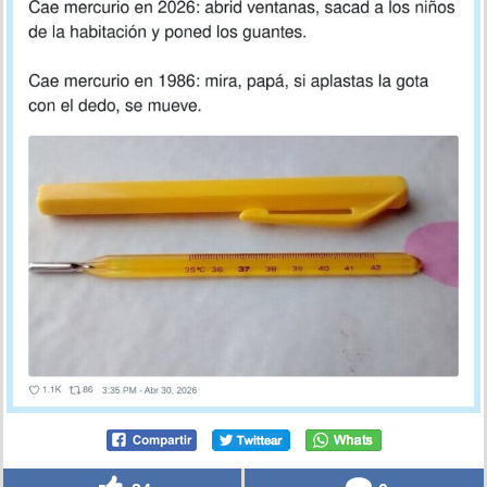
En los 80 el mercurio era el slime gratis del
termómetro, por @SantiLiebanaR
por
erre
el 30 abr 2026, 21:05