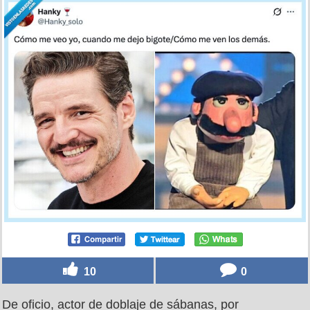
19
0
Yo: “me dejo bigote y subo de nivel”. La realidad: “hola,
vengo a arreglarte la caldera”, por @Hanky_solo
por
trollface
el 30 abr 2026, 21:11