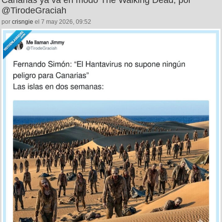
12
1
Canarias ya va en modo The Walking Dead, por
@TirodeGraciah
por
crisngie
el 7 may 2026, 09:52