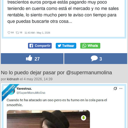
Enemigo público número 1, por @grumositor
por
pescaito
el 1 may 2026, 13:33
27
3
No lo puedo dejar pasar por @supermanumolina
por
kidnash
el 4 may 2026, 14:39