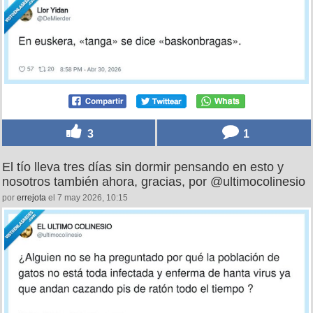
20
0
No lo hablo, pero ya sé pedir lencería, por @DeMierder
por
stefaogarson45
el 1 may 2026, 11:33
3
1
El tío lleva tres días sin dormir pensando en esto y
nosotros también ahora, gracias, por @ultimocolinesio
por
errejota
el 7 may 2026, 10:15