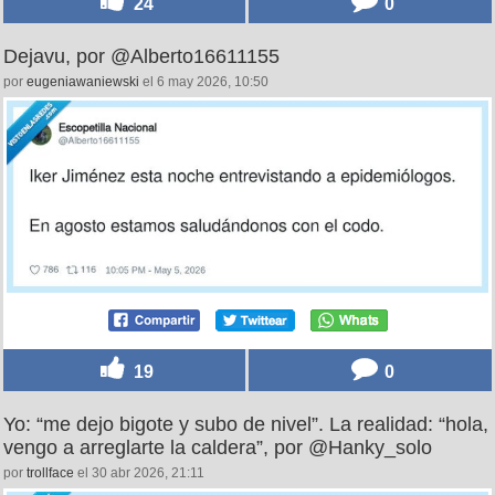
24
0
Dejavu, por @Alberto16611155
por
eugeniawaniewski
el 6 may 2026, 10:50