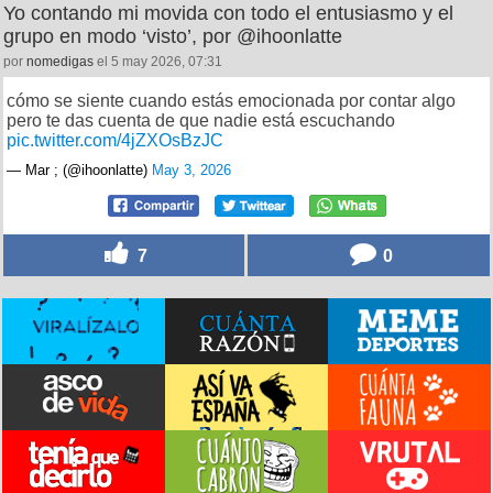
16
0
Yo contando mi movida con todo el entusiasmo y el
grupo en modo ‘visto’, por @ihoonlatte
por
nomedigas
el 5 may 2026, 07:31
cómo se siente cuando estás emocionada por contar algo
pero te das cuenta de que nadie está escuchando
pic.twitter.com/4jZXOsBzJC
— Mar ; (@ihoonlatte)
May 3, 2026
7
0