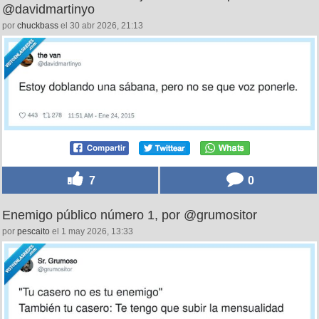
10
0
De oficio, actor de doblaje de sábanas, por
@davidmartinyo
por
chuckbass
el 30 abr 2026, 21:13
7
0