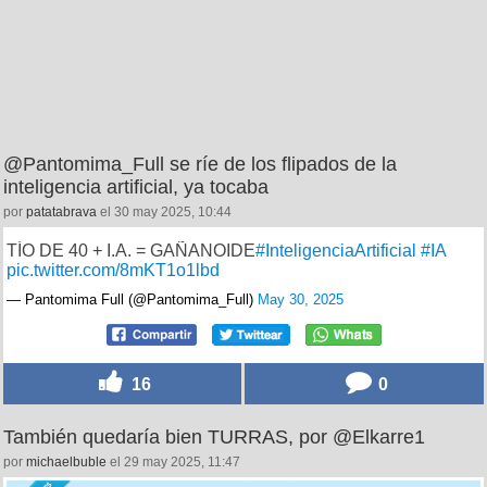
@Pantomima_Full se ríe de los flipados de la
inteligencia artificial, ya tocaba
por
patatabrava
el 30 may 2025, 10:44
TÍO DE 40 + I.A. = GAÑANOIDE
#InteligenciaArtificial
#IA
pic.twitter.com/8mKT1o1lbd
— Pantomima Full (@Pantomima_Full)
May 30, 2025
16
0
También quedaría bien TURRAS, por @Elkarre1
por
michaelbuble
el 29 may 2025, 11:47