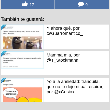
17
0
También te gustará:
Y ahora qué, por
@Guarromantico_
Mamma mia, por
@T_Stockmann
Yo a la ansiedad: tranquila,
que no te dejo ni pa' respirar,
por @xCesiox