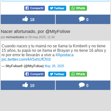
18
0
Nacer afortunado, por @MtyFolIow
por
michaelbuble
el 29 may 2025, 11:34
Cuando naces y tu mamá no se llama la Kimberli y no tiene
15 años, tu papá no se llama el Brayan y no tiene 16 años y
ni por error te llevarán a vivir a
#Apodaca
pic.twitter.com/4A5xhUfOVd
— MtyFollow® (@MtyFollow)
May 28, 2025
10
0