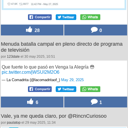
28
0
Menuda batalla campal en pleno directo de programa
de televisión
por
123dale
el 30 may 2025, 10:51
Que fuerte lo que pasó en Venga la Alegría 😳
pic.twitter.com/jWSUI2M2O6
— La Comadrita (@lacomadritaof_)
May 29, 2025
6
1
Vale, ya me queda claro, por @RincnCuriosoo
por
paulatop
el 29 may 2025, 11:34