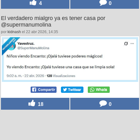
4
0
El verdadero mialgro ya es tener casa por
@supermanumolina
por
kidnash
el 22 abr 2026, 14:35
18
0