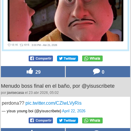
29
0
Menudo boss final en el baño, por @yisuscribete
por
javisecasa
el 23 abr 2026, 05:02
perdona??
pic.twitter.com/CZlwLVyRis
— yisus young boi (@yisuscribete)
April 22, 2026