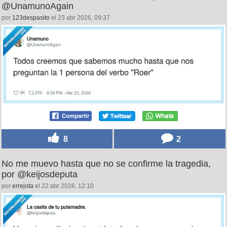
@UnamunoAgain
por
123despasito
el 23 abr 2026, 09:37
8
2
No me muevo hasta que no se confirme la tragedia,
por @keijosdeputa
por
errejota
el 22 abr 2026, 12:10