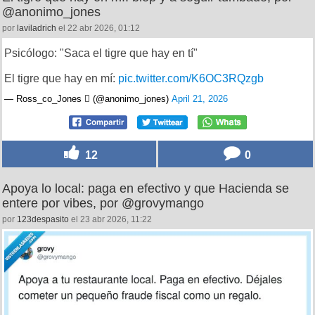
@anonimo_jones
por
laviladrich
el 22 abr 2026, 01:12
Psicólogo: "Saca el tigre que hay en tí"
El tigre que hay en mí:
pic.twitter.com/K6OC3RQzgb
— Ross_co_Jones  (@anonimo_jones)
April 21, 2026
12
0
Apoya lo local: paga en efectivo y que Hacienda se
entere por vibes, por @grovymango
por
123despasito
el 23 abr 2026, 11:22