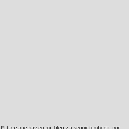
El tigre que hay en mí: blep y a seguir tumbado, por