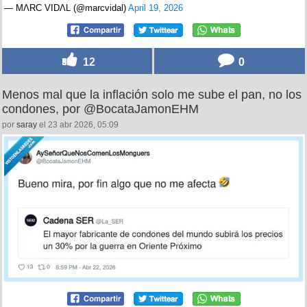
— MΛRC VIDΛL (@marcvidal)
April 19, 2026
12
0
Menos mal que la inflación solo me sube el pan, no los
condones, por @BocataJamonEHM
por
saray
el 23 abr 2026, 05:09