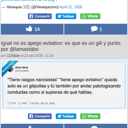
— Venequia 🇻🇪 (@Venequisimo)
April 21, 2026
14
1
Igual no es apego evitativo: es que es un gili y punto,
por @lamastabo
por
123dale
el 23 abr 2026, 11:24