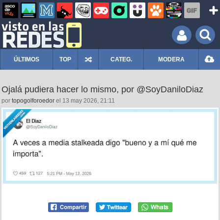
ÚLTIMOS
TOP
CATEG.
MODERA
Ojalá pudiera hacer lo mismo, por @SoyDaniloDiaz
por
topogolforoedor
el 13 may 2026, 21:11