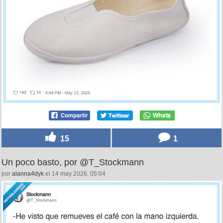
15
1
Un poco basto, por @T_Stockmann
por
alanna4dyk
el 14 may 2026, 05:04