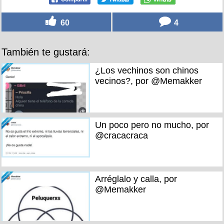
60
4
También te gustará:
¿Los vechinos son chinos
vecinos?, por @Memakker
Un poco pero no mucho, por
@cracacraca
Arréglalo y calla, por
@Memakker