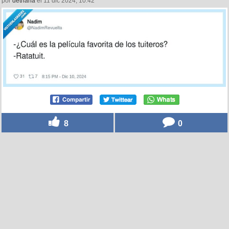
por
detriana
el 11 dic 2024, 10:42
8
0