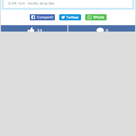
24
0
Son leales por @supermanumolina
por
kidnash
el 10 dic 2024, 14:50