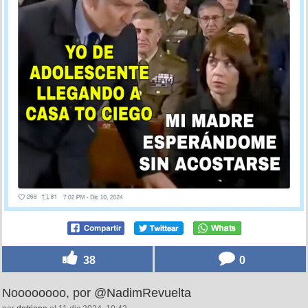
38
0
Noooooooo, por @NadimRevuelta