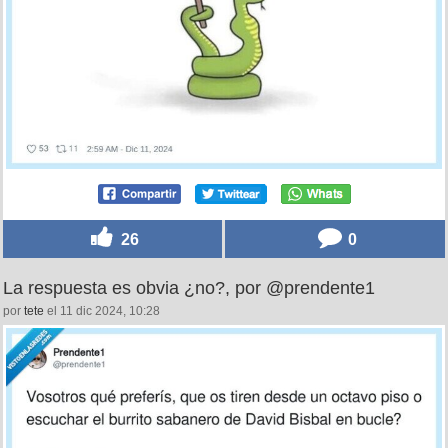
26
0
La respuesta es obvia ¿no?, por @prendente1
por
tete
el 11 dic 2024, 10:28