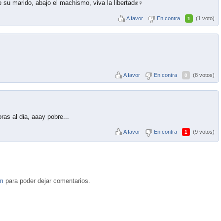
 su marido, abajo el machismo, viva la libertad✊♀️
A favor
En contra
(1 voto)
1
A favor
En contra
(8 votos)
0
ras al dia, aaay pobre...
A favor
En contra
(9 votos)
1
om
para poder dejar comentarios.