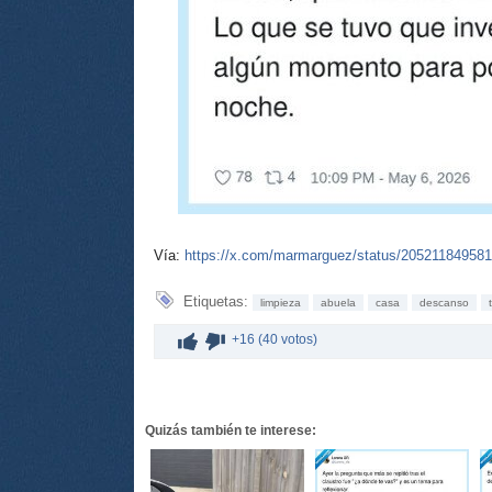
Vía:
https://x.com/marmarguez/status/20521184958
Etiquetas:
limpieza
abuela
casa
descanso
+16 (40 votos)
Quizás también te interese: