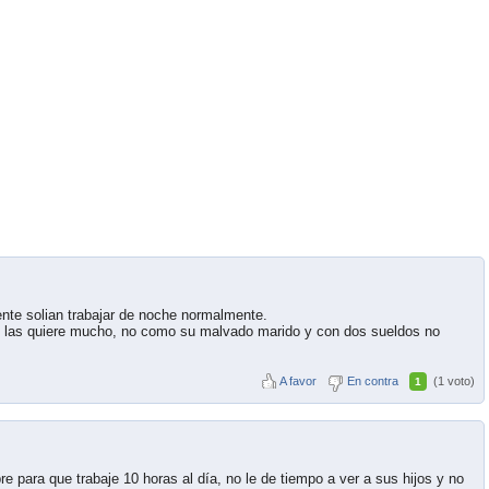
te solian trabajar de noche normalmente.
 las quiere mucho, no como su malvado marido y con dos sueldos no
A favor
En contra
(1 voto)
1
e para que trabaje 10 horas al día, no le de tiempo a ver a sus hijos y no