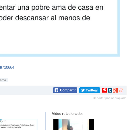
19710664
tarea
Compartir
Compartir
Compartir
Compar
en
en
en
en
Reportar por inapropiado
Pinterest
tumblr
Google+
mene
Vídeo relacionado: