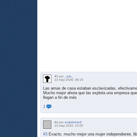
#3 por
_adv_
13 may 2026, 08:15
Las amas de casa estaban esclavizadas, efectivamen
Mucho mejor ahora que las explota una empresa que
llegan a fin de més
1
#4 por
scriptthetroll
13 may 2026, 15:05
#3
Exacto, mucho mejor una mujer independiente, libr