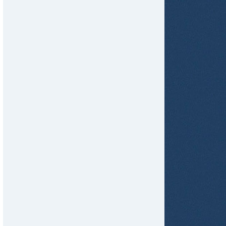
tir
ame