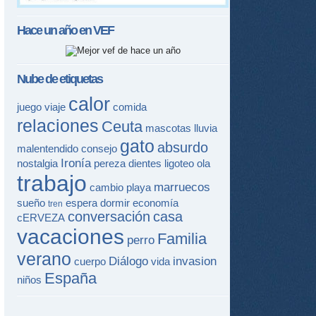
Hace un año en
VEF
Nube de etiquetas
calor
juego
viaje
comida
relaciones
Ceuta
mascotas
lluvia
gato
absurdo
malentendido
consejo
Ironía
nostalgia
pereza
dientes
ligoteo
ola
trabajo
marruecos
cambio
playa
sueño
espera
dormir
economía
tren
conversación
casa
cERVEZA
vacaciones
Familia
perro
verano
Diálogo
invasion
cuerpo
vida
España
niños