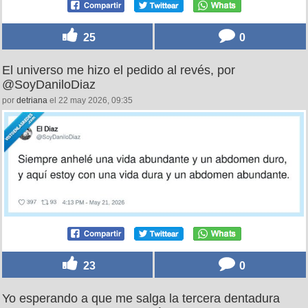
25
0
El universo me hizo el pedido al revés, por
@SoyDaniloDiaz
por
detriana
el 22 may 2026, 09:35
23
0
Yo esperando a que me salga la tercera dentadura