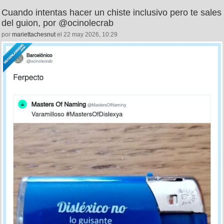
Cuando intentas hacer un chiste inclusivo pero te sales
del guion, por @ocinolecrab
por
mariettachesnut
el 22 may 2026, 10:29