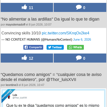
11
0
"No alimentar a las ardillas" Da igual lo que te digan
por
mayodemadoff
el 8 jun 2026, 10:07
Convincing skills 10/10
pic.twitter.com/SKnqOv2ke4
— NO CONTEXT HUMANS (@HumansNoContext)
June 6, 2026
12
0
“Quedamos como amigos” = “cualquier cosa te aviso
desde el maletero”, por @Thor_luisXVII
por
leontine3
el 8 jun 2026, 10:47