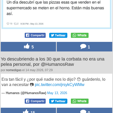
5
1
Yo descubriendo a los 30 que la corbata no era una
pelea personal, por @HumanosRaw
por
nomedigas
el 14 may 2026, 07:29
Era tan fácil y ¿por qué nadie nos lo dijo? 😯 guárdenlo, lo
van a necesitar 📷
pic.twitter.com/jrsykCyWMw
— Humanos (@HumanosRaw)
May 13, 2026
15
0