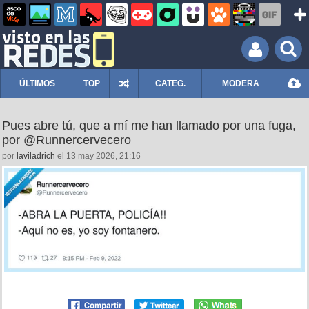
ÚLTIMOS
TOP
CATEG.
MODERA
Pues abre tú, que a mí me han llamado por una fuga,
por @Runnercervecero
por
laviladrich
el 13 may 2026, 21:16