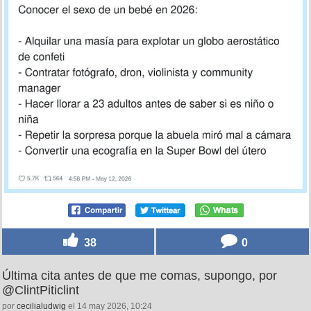
38
0
Última cita antes de que me comas, supongo, por
@ClintPiticlint
por
cecilialudwig
el 14 may 2026, 10:24