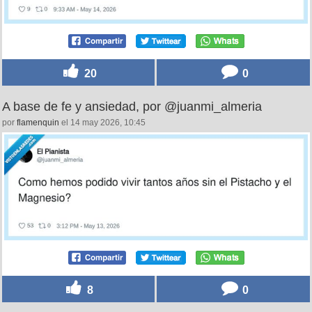
20
0
A base de fe y ansiedad, por @juanmi_almeria
por
flamenquin
el 14 may 2026, 10:45
8
0