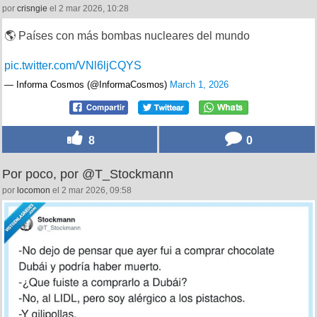
por
crisngie
el 2 mar 2026, 10:28
🌎 Países con más bombas nucleares del mundo
pic.twitter.com/VNl6ljCQYS
— Informa Cosmos (@InformaCosmos)
March 1, 2026
8
0
Por poco, por @T_Stockmann
por
locomon
el 2 mar 2026, 09:58