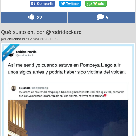
22
5
Qué susto eh, por @rodrideckard
por
chuckbass
el 2 mar 2026, 09:59