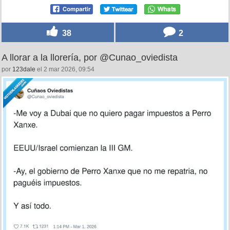
38
2
A llorar a la llorería, por @Cunao_oviedista
por
123dale
el 2 mar 2026, 09:54