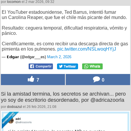
por
locomon
el 2 mar 2026, 09:32
El YouTuber estadounidense, Ted Barrus, intentó fumar
un Carolina Reaper, que fue el chile más picante del mundo.
Resultado: ceguera temporal, dificultad respiratoria, vómito y
pánico.
Científicamente, es como recibir una descarga directa de gas
pimienta en los pulmones.
pic.twitter.com/NSLwoqHYjJ
— 𝗘𝗱𝗴𝗮𝗿 (@edgar___es)
March 2, 2026
7
0
Si la amistad termina, los secretos se archivan... pero
yo soy de escritorio desordenado, por @adricazoorla
por
dodoazul
el 26 feb 2026, 21:08