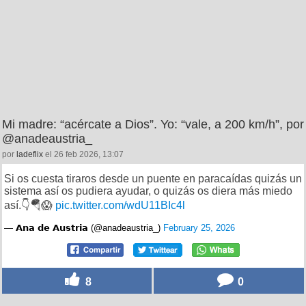
Mi madre: “acércate a Dios”. Yo: “vale, a 200 km/h”, por
@anadeaustria_
por
ladeflix
el 26 feb 2026, 13:07
Si os cuesta tiraros desde un puente en paracaídas quizás un
sistema así os pudiera ayudar, o quizás os diera más miedo
así.👇🪂😱
pic.twitter.com/wdU11BIc4l
— 𝗔𝗻𝗮 𝗱𝗲 𝗔𝘂𝘀𝘁𝗿𝗶𝗮 (@anadeaustria_)
February 25, 2026
8
0