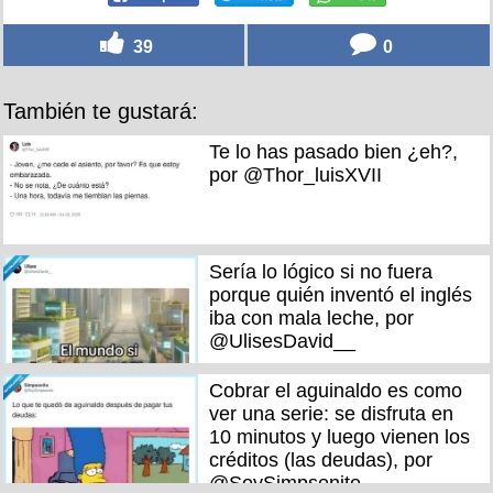
39
0
También te gustará:
Te lo has pasado bien ¿eh?,
por @Thor_luisXVII
Sería lo lógico si no fuera
porque quién inventó el inglés
iba con mala leche, por
@UlisesDavid__
Cobrar el aguinaldo es como
ver una serie: se disfruta en
10 minutos y luego vienen los
créditos (las deudas), por
@SoySimpsonito