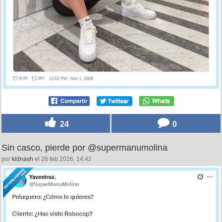
24
0
Sin casco, pierde por @supermanumolina
por
kidnash
el 26 feb 2026, 14:42