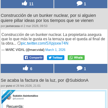
11
1
Construcción de un bunker nuclear, por si alguien
quiere pillar ideas por los tiempos que se vienen
por
javisecasa
el 2 mar 2026, 09:53
Construcción de un bunker nuclear. La propietaria asegura
que lo que más le gusta es la terraza que el queda al final de
la obra... 🙄
pic.twitter.com/SXpjsxw74N
— MΛRC VIDΛL (@marcvidal)
March 1, 2026
6
1
Se acaba la factura de la luz, por @SubidonA
por
yuno
el 26 feb 2026, 21:01