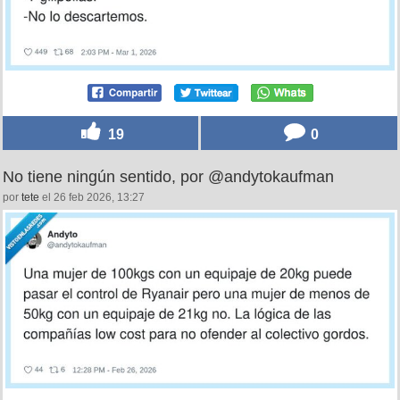
19
0
No tiene ningún sentido, por @andytokaufman
por
tete
el 26 feb 2026, 13:27