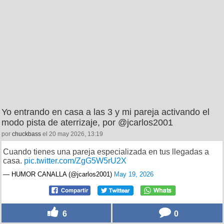
Yo entrando en casa a las 3 y mi pareja activando el
modo pista de aterrizaje, por @jcarlos2001
por
chuckbass
el 20 may 2026, 13:19
Cuando tienes una pareja especializada en tus llegadas a
casa.
pic.twitter.com/ZgG5W5rU2X
— HUMOR CANALLA (@jcarlos2001)
May 19, 2026
6
0