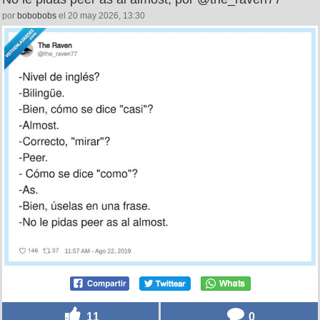
por
bobobobs
el 20 may 2026, 13:30
11
0