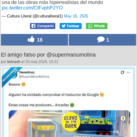
una de las obras más hiperrealistas del mundo
pic.twitter.com/CtFvphP2YO
— Cultura Literal (@culturaliteral1)
May 16, 2026
18
1
El amigo falso por @supermanumolina
por
kidnash
el 20 may 2026, 15:31