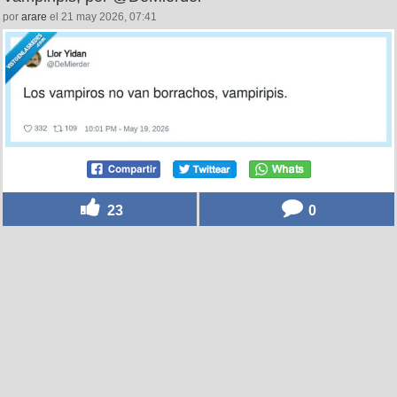
por
arare
el 21 may 2026, 07:41
23
0