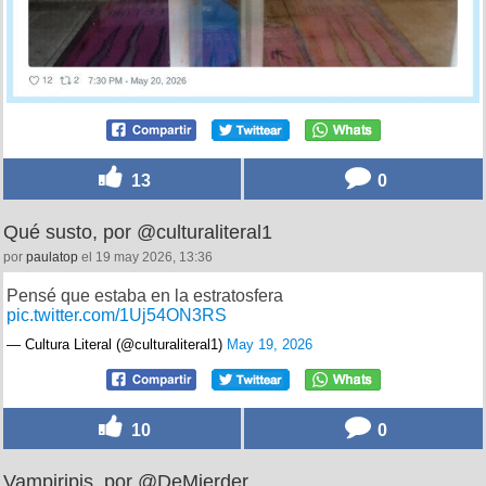
13
0
Qué susto, por @culturaliteral1
por
paulatop
el 19 may 2026, 13:36
Pensé que estaba en la estratosfera
pic.twitter.com/1Uj54ON3RS
— Cultura Literal (@culturaliteral1)
May 19, 2026
10
0
Vampiripis, por @DeMierder