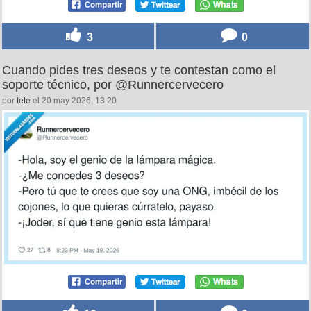
3
0
Cuando pides tres deseos y te contestan como el
soporte técnico, por @Runnercervecero
por
tete
el 20 may 2026, 13:20