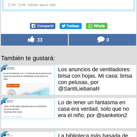
33
0
También te gustará:
Los anuncios de ventiladores:
brisa con hojas. Mi casa: brisa
con pelusas, por
@SantiLiebanaR
Lo de tener un fantasma en
casa era verdad, solo que no
era el niño, por @sanketon2
La biblioteca más basada de