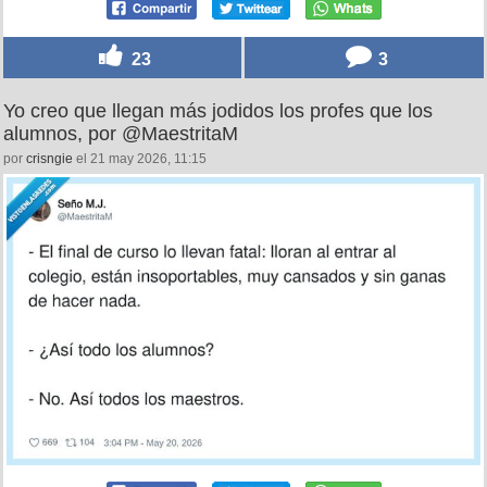
23
3
Yo creo que llegan más jodidos los profes que los
alumnos, por @MaestritaM
por
crisngie
el 21 may 2026, 11:15