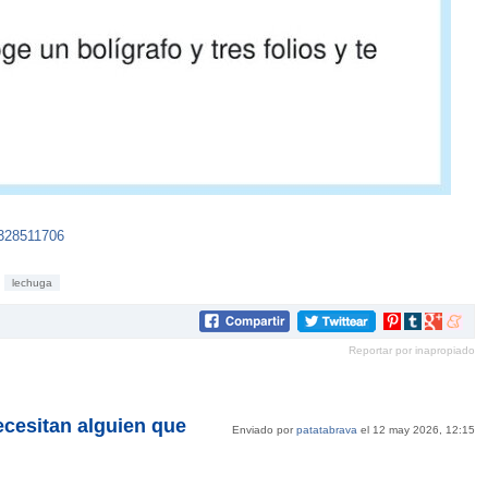
0328511706
lechuga
Compartir
Compartir
Compartir
Compar
en
en
en
en
Reportar por inapropiado
Pinterest
tumblr
Google+
mene
ecesitan alguien que
Enviado por
patatabrava
el 12 may 2026, 12:15