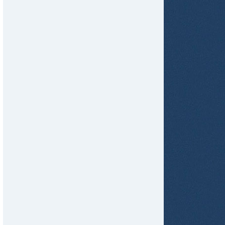
tir
ame