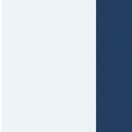
tir
ame