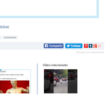
083646
autoestima
Compartir
Compartir
Compartir
Compar
en
en
en
en
Reportar por inapropiado
Pinterest
tumblr
Google+
mene
Vídeo relacionado: