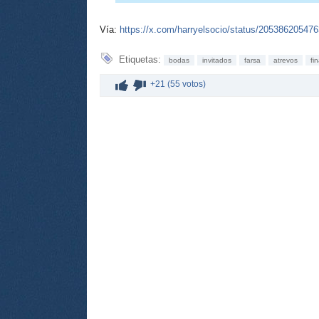
Vía:
https://x.com/harryelsocio/status/20538620547
Etiquetas:
bodas
invitados
farsa
atrevos
fi
+21 (55 votos)