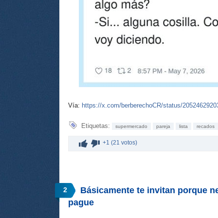
Vía:
https://x.com/berberechoCR/status/205246292
Etiquetas:
supermercado
pareja
lista
recados
+1 (21 votos)
Básicamente te invitan porque n
2
pague