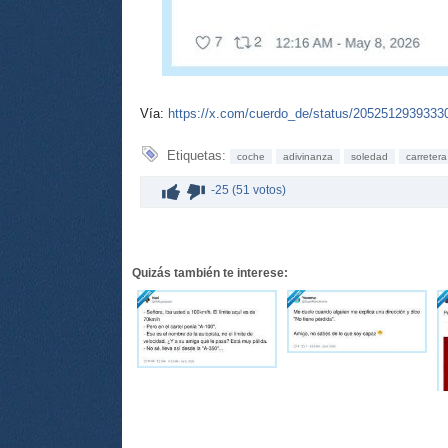
Vía:
https://x.com/cuerdo_de/status/2052512939333
Etiquetas:
coche
adivinanza
soledad
carretera
-25 (51 votos)
Quizás también te interese: