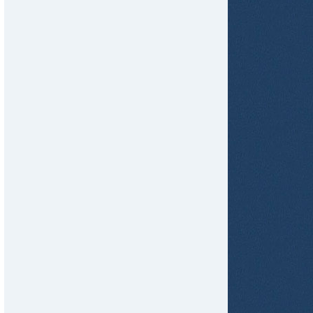
tir
ame