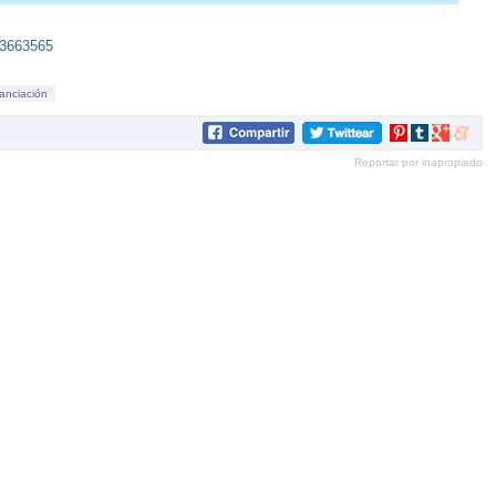
63663565
nanciación
Compartir
Compartir
Compartir
Compar
en
en
en
en
Reportar por inapropiado
Pinterest
tumblr
Google+
mene