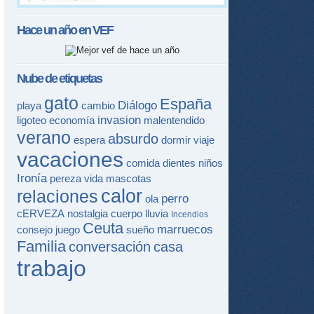
Hace un año en
VEF
Nube de etiquetas
gato
España
Diálogo
playa
cambio
invasion
ligoteo
economía
malentendido
verano
absurdo
espera
dormir
viaje
vacaciones
comida
dientes
niños
Ironía
pereza
vida
mascotas
calor
relaciones
perro
ola
cERVEZA
nostalgia
cuerpo
lluvia
Incendios
Ceuta
marruecos
consejo
juego
sueño
Familia
conversación
casa
trabajo