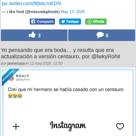
pic.twitter.com/9fjbbcmKDN
— i like food (@messedupfoods)
May 13, 2026
3
0
Yo pensando que era boda… y resulta que era
actualización a versión centauro, por @lwkyRohit
por
javisecasa
el 12 may 2026, 12:50