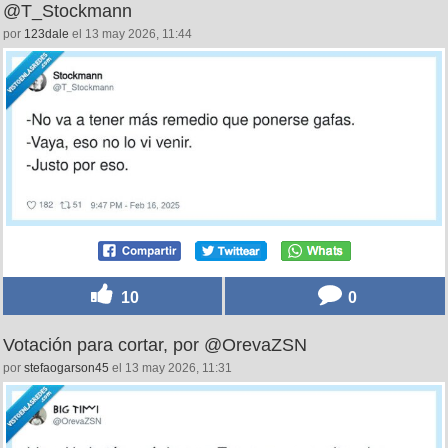
@T_Stockmann
por
123dale
el 13 may 2026, 11:44
10
0
Votación para cortar, por @OrevaZSN
por
stefaogarson45
el 13 may 2026, 11:31