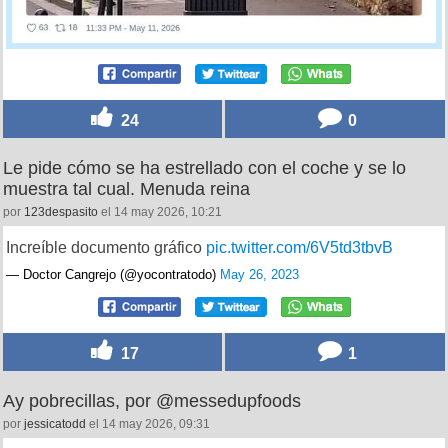
24
0
Le pide cómo se ha estrellado con el coche y se lo
muestra tal cual. Menuda reina
por
123despasito
el 14 may 2026, 10:21
Increíble documento gráfico
pic.twitter.com/6V5td3tbvB
— Doctor Cangrejo (@yocontratodo)
May 26, 2023
17
1
Ay pobrecillas, por @messedupfoods
por
jessicatodd
el 14 may 2026, 09:31