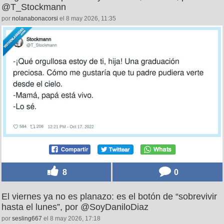
@T_Stockmann
por
nolanabonacorsi
el 8 may 2026, 11:35
8
0
El viernes ya no es planazo: es el botón de “sobrevivir
hasta el lunes”, por @SoyDaniloDiaz
por
sesling667
el 8 may 2026, 17:18