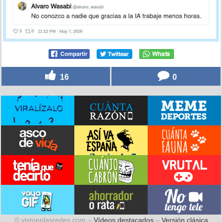
16
0
© vistoenlasredes.com –
Vídeos destacados
–
Versión clásica