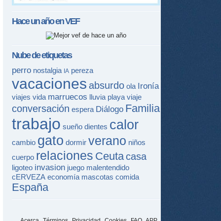
Hace un año en
VEF
Nube de etiquetas
perro
nostalgia
pereza
IA
vacaciones
absurdo
Ironía
ola
marruecos
viajes
vida
lluvia
playa
viaje
Familia
conversación
Diálogo
espera
trabajo
calor
sueño
dientes
gato
verano
cambio
dormir
niños
relaciones
Ceuta
casa
cuerpo
invasion
ligoteo
juego
malentendido
cERVEZA
economía
mascotas
comida
España
Acerca
Términos
Privacidad
Cookies
FAQ
APP