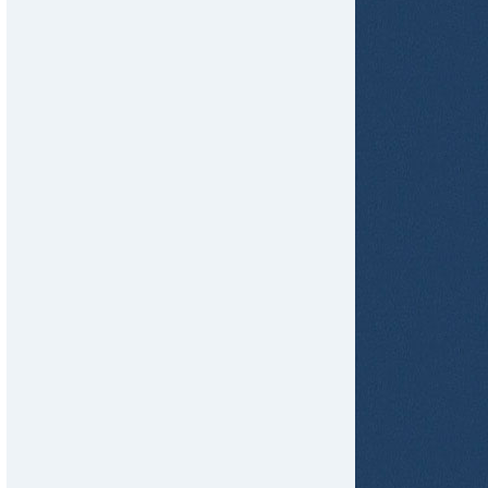
tir
ame