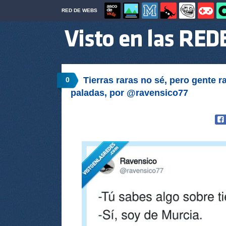
RED DE WEBS
Tierras raras no sé, pero gente r
0
paladas, por @ravensico77