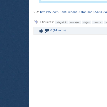
Vía:
https://x.com/SantiLiebanaR/status/205518363
Etiquetas:
Magalluf
tatuajes
viajes
resaca
v
0 (14 votos)