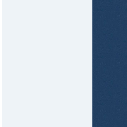
tir
ame