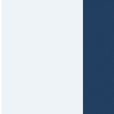
tir
ame