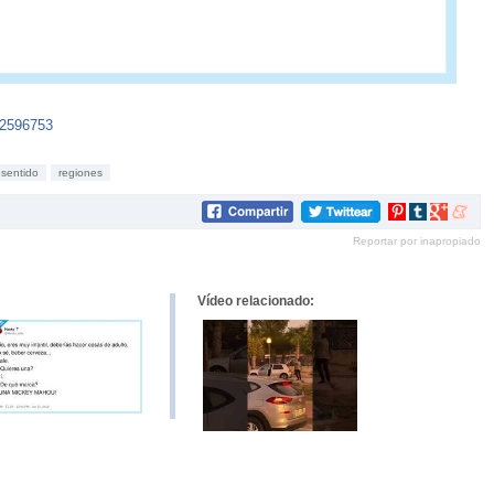
92596753
sentido
regiones
Compartir
Compartir
Compartir
Compar
en
en
en
en
Reportar por inapropiado
Pinterest
tumblr
Google+
mene
Vídeo relacionado: