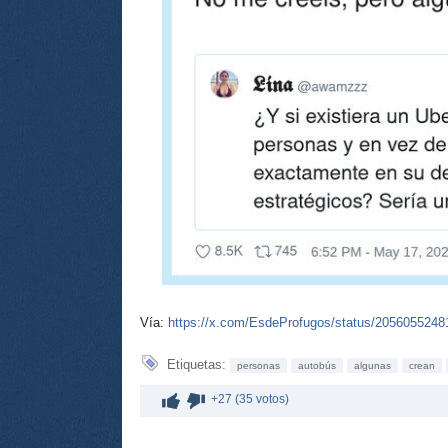
Vía:
https://x.com/EsdeProfugos/status/205605524
Etiquetas:
personas
autobús
algunas
crean
+27 (35 votos)