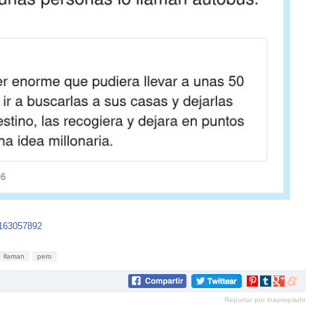
8163057892
llaman
pero
Compartir
Compartir
Compartir
Compar
en
en
en
en
Reportar por inapropiado
Pinterest
tumblr
Google+
mene