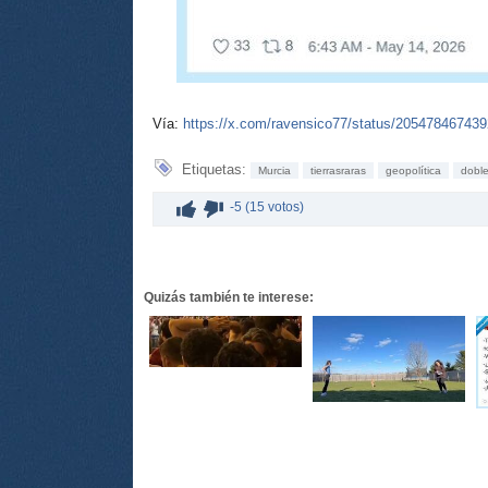
Vía:
https://x.com/ravensico77/status/20547846743
Etiquetas:
Murcia
tierrasraras
geopolítica
doble
-5 (15 votos)
Quizás también te interese: