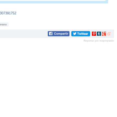
4307391752
erano
Compartir
Compartir
Compartir
Compar
en
en
en
en
Reportar por inapropiado
Pinterest
tumblr
Google+
mene