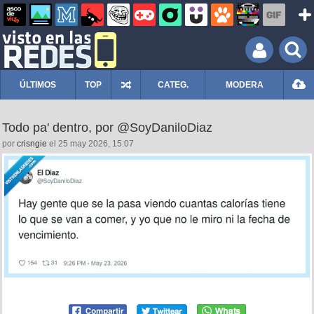
ÚLTIMOS
TOP
CATEG.
MODERA
Todo pa' dentro, por @SoyDaniloDiaz
por
crisngie
el 25 may 2026, 15:07