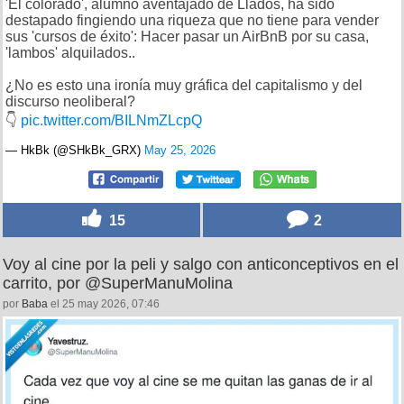
'El colorado', alumno aventajado de Llados, ha sido
destapado fingiendo una riqueza que no tiene para vender
sus 'cursos de éxito': Hacer pasar un AirBnB por su casa,
'lambos' alquilados..
¿No es esto una ironía muy gráfica del capitalismo y del
discurso neoliberal?
👇
pic.twitter.com/BILNmZLcpQ
— HkBk (@SHkBk_GRX)
May 25, 2026
15
2
Voy al cine por la peli y salgo con anticonceptivos en el
carrito, por @SuperManuMolina
por
Baba
el 25 may 2026, 07:46