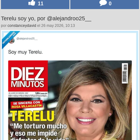
11
0
Terelu soy yo, por @alejandroo25__
por
constanceydavid
el 26 may 2026, 10:13