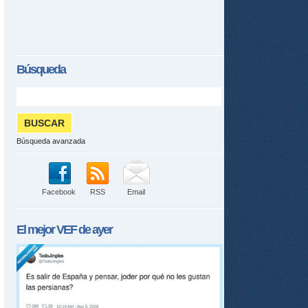
Búsqueda
Búsqueda avanzada
tir
Facebook
RSS
Email
ame
El mejor
VEF
de ayer