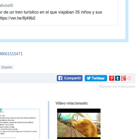
898661515471
Sopela
Compartir
Compartir
Compartir
Compar
en
en
en
en
Reportar por inapropiado
Pinterest
tumblr
Google+
mene
Vídeo relacionado: