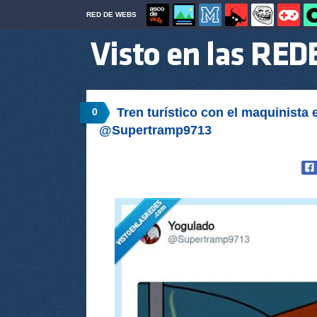
RED DE WEBS
Tren turístico con el maquinista 
0
@Supertramp9713