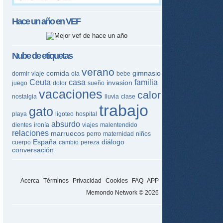
Hace un año en
VEF
Nube de etiquetas
verano
comida
gimnasio
dormir
viaje
ola
bebe
Ceuta
casa
familia
invasion
juego
dolor
sueño
vacaciones
calor
nostalgia
lluvia
clase
trabajo
gato
playa
ligoteo
hospital
absurdo
dientes
ironía
viajes
malentendido
relaciones
marruecos
perro
maternidad
niños
España
diálogo
cuerpo
cambio
pereza
conversación
Acerca
Términos
Privacidad
Cookies
FAQ
APP
Memondo Network © 2026