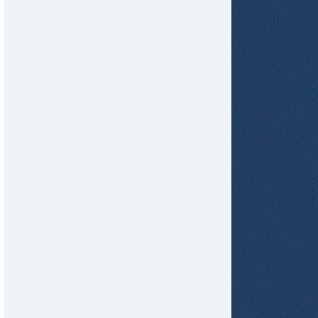
tir
ame