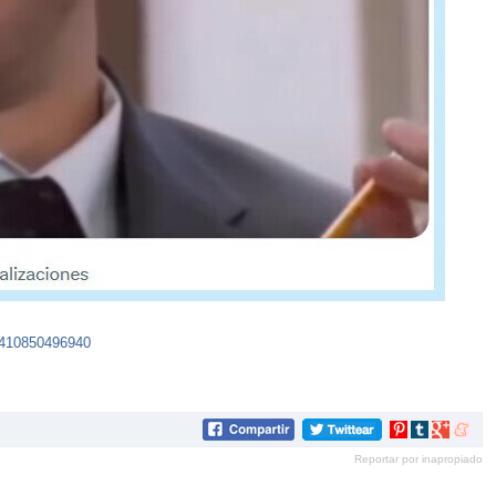
8410850496940
Compartir
Compartir
Compartir
Compar
en
en
en
en
Reportar por inapropiado
Pinterest
tumblr
Google+
mene