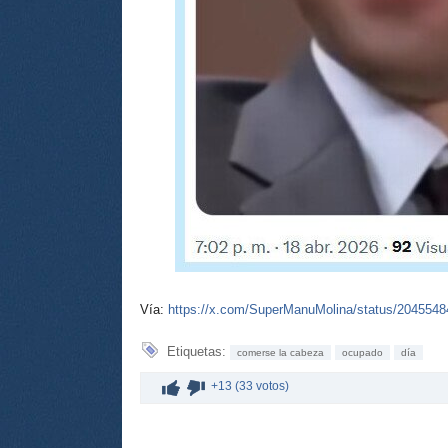
Vía:
https://x.com/SuperManuMolina/status/204554
Etiquetas:
comerse la cabeza
ocupado
día
+13 (33 votos)