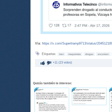
Vía:
https://x.com/Supertramp9713/status/2045121
Etiquetas:
tren
maquinista
drogas
excursion
+11 (23 votos)
Quizás también te interese: