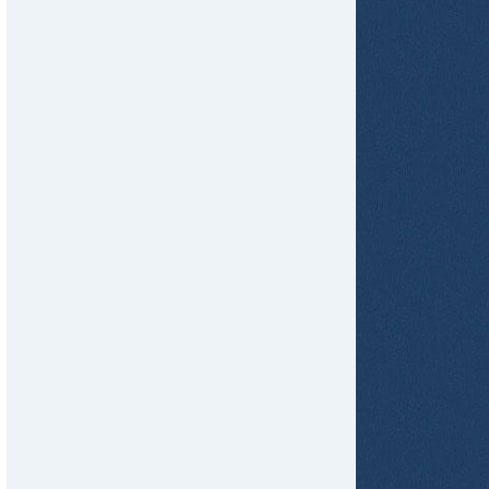
tir
ame