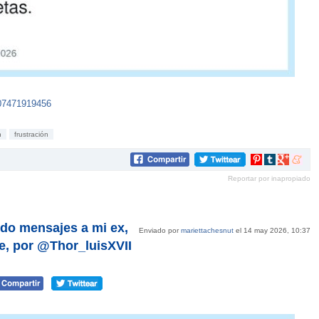
007471919456
n
frustración
Compartir
Compartir
Compartir
Compar
en
en
en
en
Reportar por inapropiado
Pinterest
tumblr
Google+
mene
do mensajes a mi ex,
Enviado por
mariettachesnut
el 14 may 2026, 10:37
e, por @Thor_luisXVII