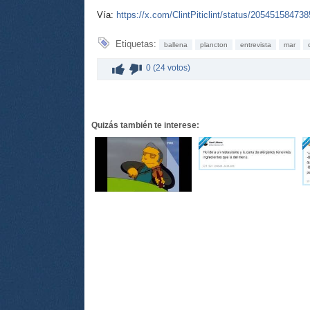
Vía:
https://x.com/ClintPiticlint/status/20545158473
Etiquetas:
ballena
plancton
entrevista
mar
0 (24 votos)
Quizás también te interese: