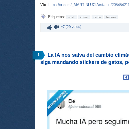
Vía:
https://x.com/_MARTINLUCIA/status/20545421
Etiquetas:
sushi
comer
crudo
butano
+7 (29 votos)
La IA nos salva del cambio climát
1
siga mandando stickers de gatos, 