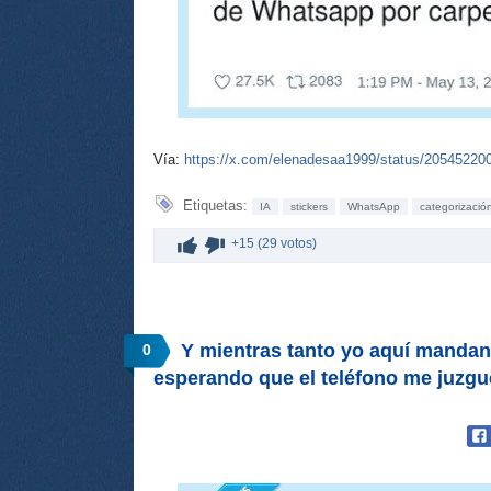
Vía:
https://x.com/elenadesaa1999/status/2054522
Etiquetas:
IA
stickers
WhatsApp
categorizació
+15 (29 votos)
Y mientras tanto yo aquí mandan
0
esperando que el teléfono me juzgu