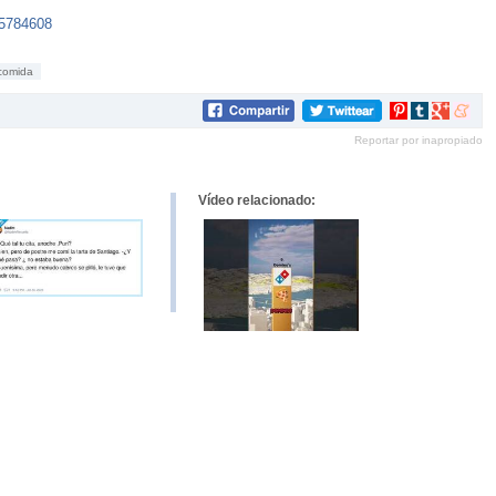
85784608
comida
Compartir
Compartir
Compartir
Compar
en
en
en
en
Reportar por inapropiado
Pinterest
tumblr
Google+
mene
Vídeo relacionado: