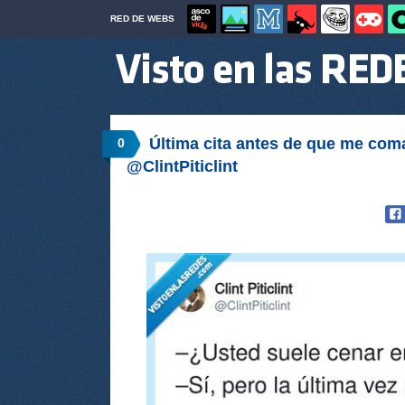
RED DE WEBS
Última cita antes de que me com
0
@ClintPiticlint