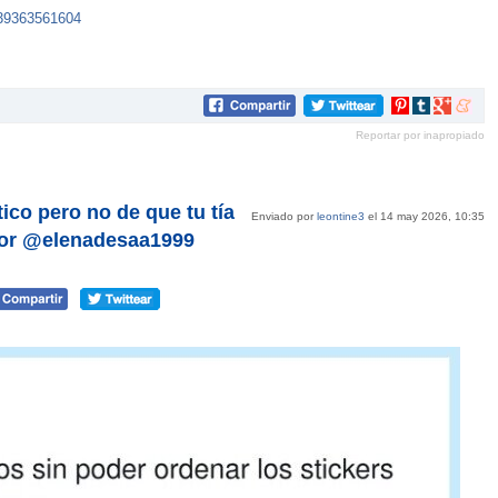
39363561604
Compartir
Compartir
Compartir
Compar
en
en
en
en
Reportar por inapropiado
Pinterest
tumblr
Google+
mene
ico pero no de que tu tía
Enviado por
leontine3
el 14 may 2026, 10:35
por @elenadesaa1999