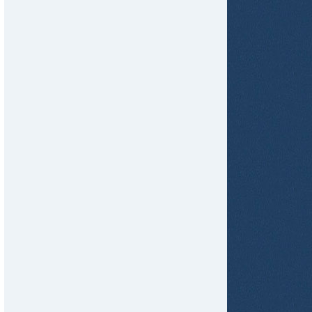
tir
ame