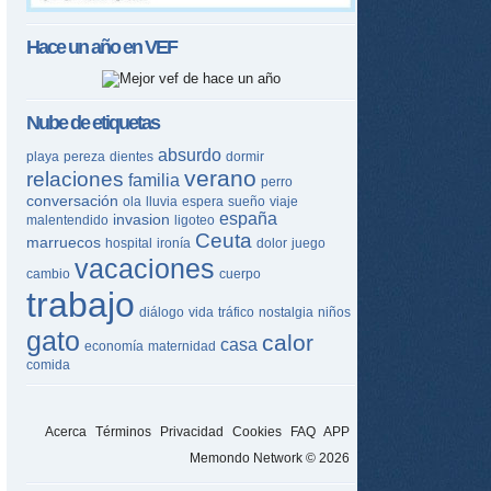
Hace un año en
VEF
Nube de etiquetas
absurdo
playa
pereza
dientes
dormir
verano
relaciones
familia
perro
conversación
ola
lluvia
espera
sueño
viaje
españa
invasion
malentendido
ligoteo
Ceuta
marruecos
hospital
ironía
dolor
juego
vacaciones
cambio
cuerpo
trabajo
diálogo
vida
tráfico
nostalgia
niños
gato
calor
casa
economía
maternidad
comida
Acerca
Términos
Privacidad
Cookies
FAQ
APP
Memondo Network © 2026