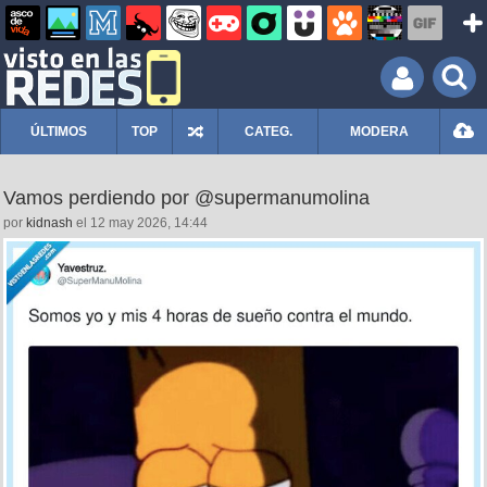
ÚLTIMOS
TOP
CATEG.
MODERA
Vamos perdiendo por @supermanumolina
por
kidnash
el 12 may 2026, 14:44