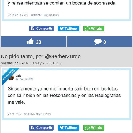
30
0
No pido tanto, por @GerberZurdo
por
sesling667
el 13 may 2026, 10:37