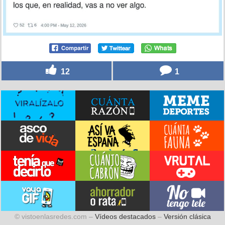
12
1
© vistoenlasredes.com –
Vídeos destacados
–
Versión clásica