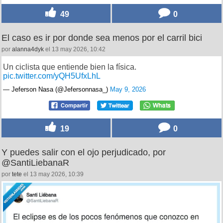
49
0
El caso es ir por donde sea menos por el carril bici
por
alanna4dyk
el 13 may 2026, 10:42
Un ciclista que entiende bien la física.
pic.twitter.com/yQH5UfxLhL
— Jeferson Nasa (@Jefersonnasa_)
May 9, 2026
19
0
Y puedes salir con el ojo perjudicado, por
@SantiLiebanaR
por
tete
el 13 may 2026, 10:39