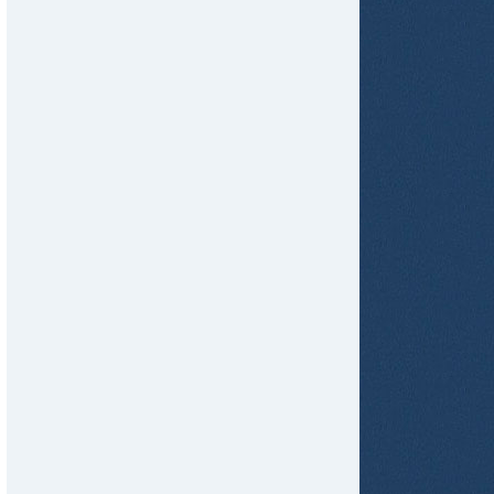
tir
ame