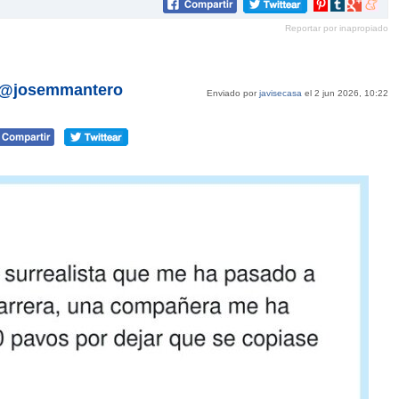
Compartir
Compartir
Compartir
Compar
en
en
en
en
Reportar por inapropiado
Pinterest
tumblr
Google+
mene
r @josemmantero
Enviado por
javisecasa
el 2 jun 2026, 10:22