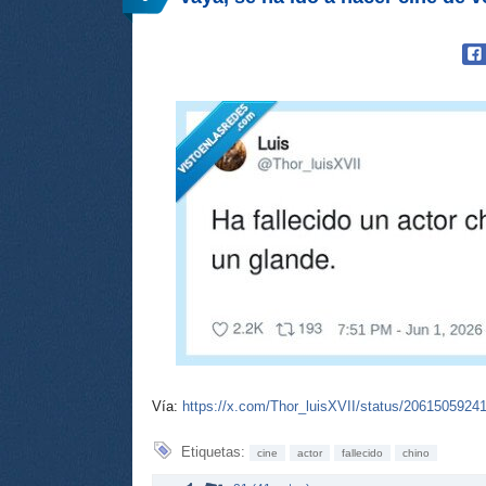
Vía:
https://x.com/Thor_luisXVII/status/206150592
Etiquetas:
cine
actor
fallecido
chino