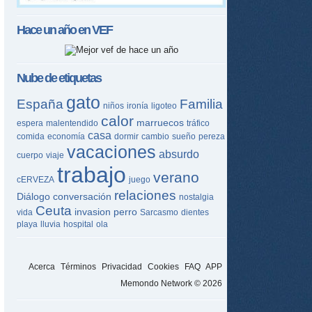
Hace un año en
VEF
Nube de etiquetas
gato
España
Familia
niños
ironía
ligoteo
calor
marruecos
espera
malentendido
tráfico
casa
comida
economía
dormir
cambio
sueño
pereza
vacaciones
absurdo
cuerpo
viaje
trabajo
verano
cERVEZA
juego
relaciones
Diálogo
conversación
nostalgia
Ceuta
invasion
perro
vida
Sarcasmo
dientes
playa
lluvia
hospital
ola
Acerca
Términos
Privacidad
Cookies
FAQ
APP
Memondo Network © 2026