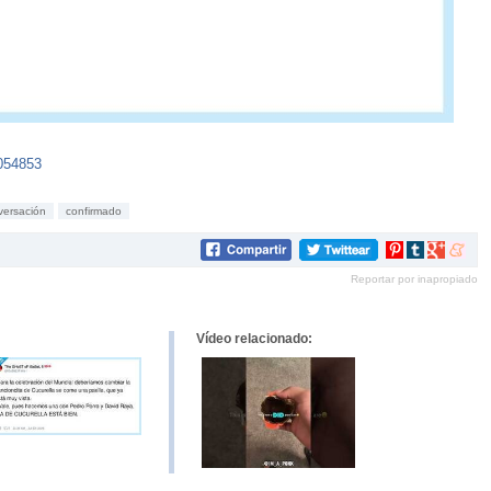
054853
versación
confirmado
Compartir
Compartir
Compartir
Compar
en
en
en
en
Reportar por inapropiado
Pinterest
tumblr
Google+
mene
Vídeo relacionado: