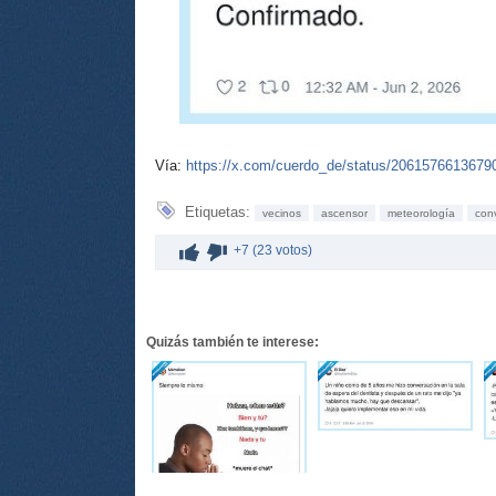
Vía:
https://x.com/cuerdo_de/status/2061576613679
Etiquetas:
vecinos
ascensor
meteorología
con
+7 (23 votos)
Quizás también te interese: