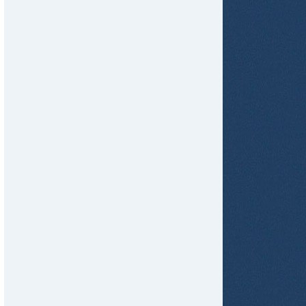
tir
ame