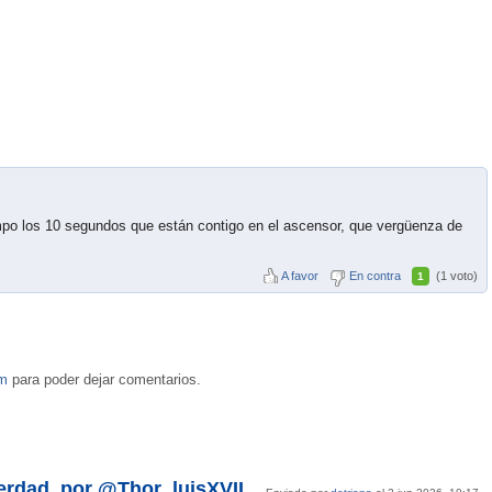
iempo los 10 segundos que están contigo en el ascensor, que vergüenza de
A favor
En contra
(1 voto)
1
om
para poder dejar comentarios.
verdad, por @Thor_luisXVII