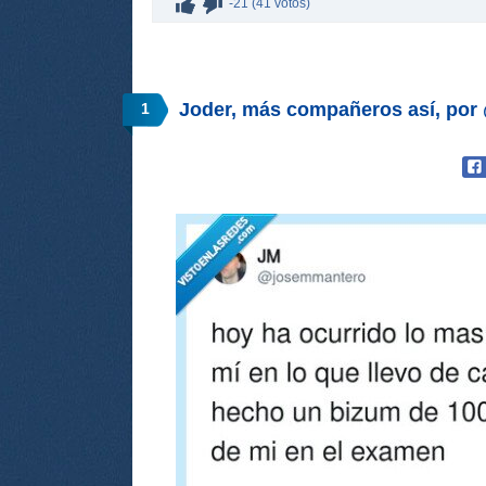
-21 (41 votos)
Joder, más compañeros así, po
1