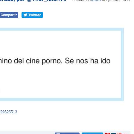
Enviado por
detriana
el 2 jun 2026, 10:17
4129325513