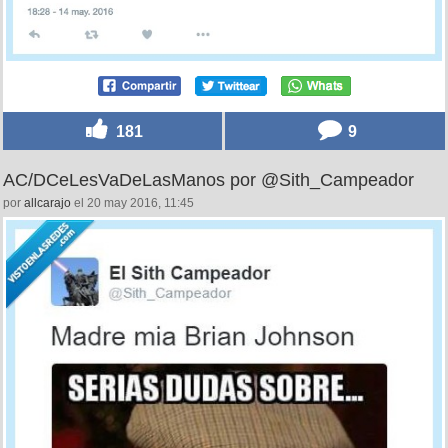
181
9
AC/DCeLesVaDeLasManos por @Sith_Campeador
por
allcarajo
el 20 may 2016, 11:45