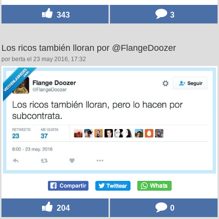
343
3
Los ricos también lloran por @FlangeDoozer
por berta el 23 may 2016, 17:32
204
0