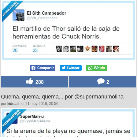
288
2
Quema, quema, quema... por @supermanumolina
por
kidnash
el 21 may 2016, 20:56