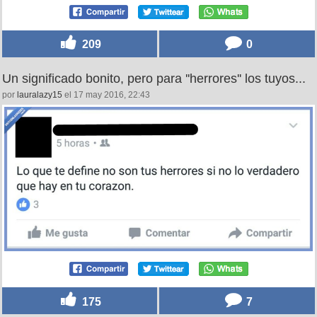
209
0
Un significado bonito, pero para ''herrores'' los tuyos...
por
lauralazy15
el 17 may 2016, 22:43
175
7