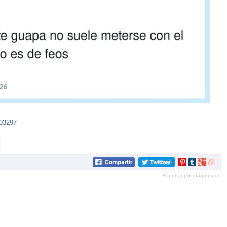
103297
Compartir
Compartir
Compartir
Compar
en
en
en
en
Reportar por inapropiado
Pinterest
tumblr
Google+
mene