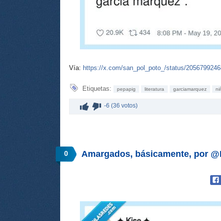
Vía:
https://x.com/san_pol_poto_/status/205679924
Etiquetas:
pepapig
literatura
garciamarquez
ni
-6 (36 votos)
Amargados, básicamente, por @K
0