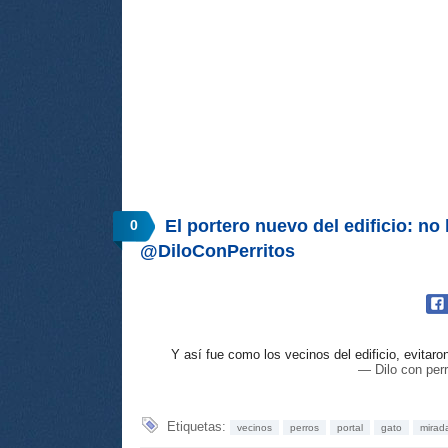
El portero nuevo del edificio: no 
0
@DiloConPerritos
Y así fue como los vecinos del edificio, evitaro
— Dilo con per
Etiquetas:
vecinos
perros
portal
gato
mirad