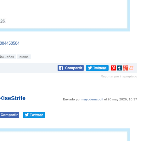
6884458584
ña10años
broma
Compartir
Compartir
Compartir
Compar
en
en
en
en
Reportar por inapropiado
Pinterest
tumblr
Google+
mene
iseStrife
Enviado por
mayodemadoff
el 20 may 2026, 10:37