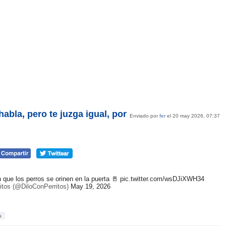
habla, pero te juzga igual, por
Enviado por
fer
el 20 may 2026, 07:37
n que los perros se orinen en la puerta 🚪
pic.twitter.com/wsDJiXWH34
ritos (@DiloConPerritos)
May 19, 2026
a