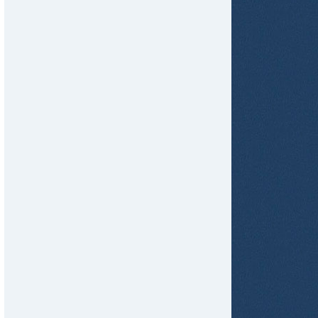
tir
ame