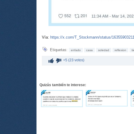
Vía:
https://x.com/T_Stockmann/status/1635590321
Etiquetas:
enfado
casa
soledad
reflexion
t
+5 (23 votos)
Quizás también te interese: