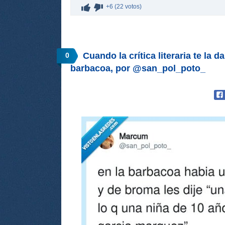
+6 (22 votos)
Cuando la crítica literaria te la d
0
barbacoa, por @san_pol_poto_