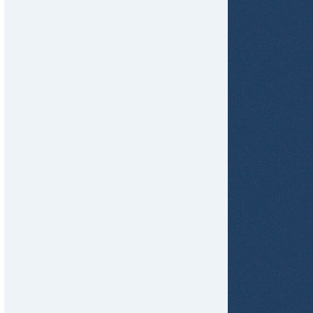
tir
ame