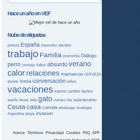
Hace un año en
VEF
Nube de etiquetas
España
pereza
mascotas
dientes
trabajo
Familia
Diálogo
economía
verano
perro
absurdo
consejo
futbol
calor
relaciones
marruecos
cERVEZA
conversación
Ironía
dormir
niños
vacaciones
espera
cambio
ligoteo
gato
sueño
lluvia
vida
cuerpo
ola
malentendido
Ceuta
casa
comida
whatsapp
nostalgia
invasion
Argentina
playa
Acerca
Términos
Privacidad
Cookies
FAQ
APP