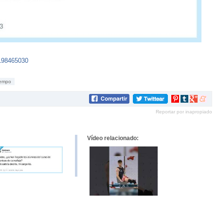
198465030
iempo
Compartir
Compartir
Compartir
Compar
en
en
en
en
Reportar por inapropiado
Pinterest
tumblr
Google+
mene
Vídeo relacionado: