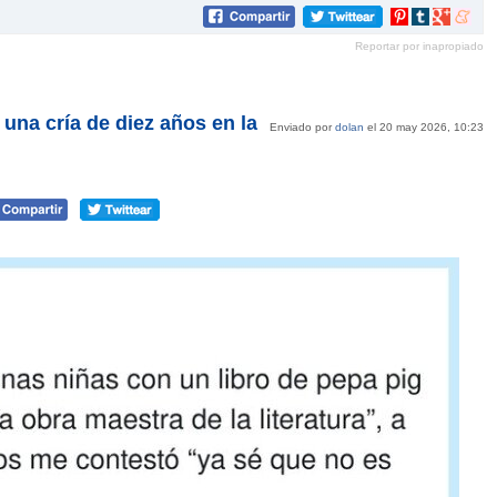
Compartir
Compartir
Compartir
Compar
en
en
en
en
Reportar por inapropiado
Pinterest
tumblr
Google+
mene
a una cría de diez años en la
Enviado por
dolan
el 20 may 2026, 10:23