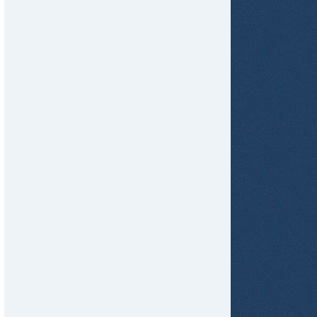
tir
ame