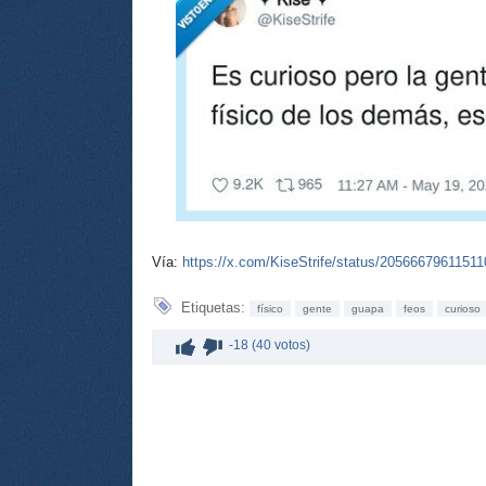
Vía:
https://x.com/KiseStrife/status/2056667961151
Etiquetas:
físico
gente
guapa
feos
curioso
-18 (40 votos)