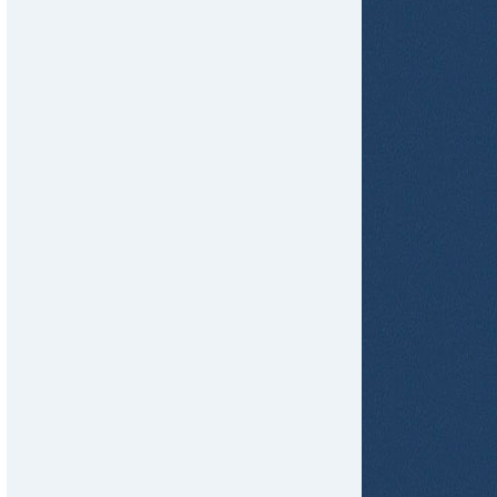
tir
ame