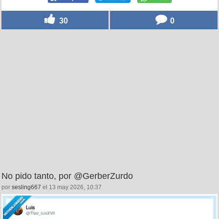
30
0
No pido tanto, por @GerberZurdo
por
sesling667
el 13 may 2026, 10:37