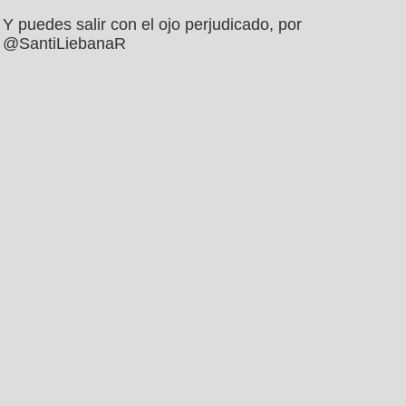
Y puedes salir con el ojo perjudicado, por
@SantiLiebanaR
por
tete
el 13 may 2026, 10:39
12
1
Tal cual, por @chuzodepunta
por
mariettachesnut
el 13 may 2026, 10:40