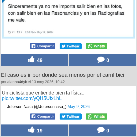
49
0
El caso es ir por donde sea menos por el carril bici
por
alanna4dyk
el 13 may 2026, 10:42
Un ciclista que entiende bien la física.
pic.twitter.com/yQH5UfxLhL
— Jeferson Nasa (@Jefersonnasa_)
May 9, 2026
19
0