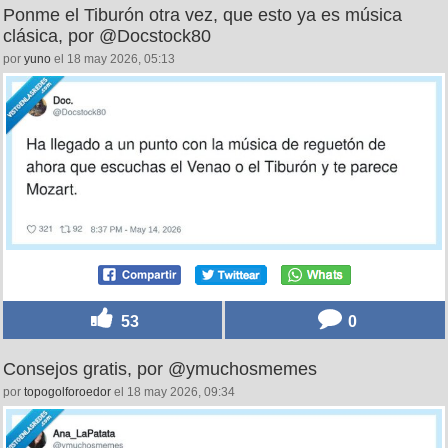
Ponme el Tiburón otra vez, que esto ya es música
clásica, por @Docstock80
por
yuno
el 18 may 2026, 05:13
53
0
Consejos gratis, por @ymuchosmemes
por
topogolforoedor
el 18 may 2026, 09:34