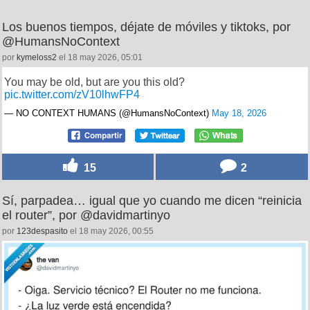
Los buenos tiempos, déjate de móviles y tiktoks, por
@HumansNoContext
por
kymeloss2
el 18 may 2026, 05:01
You may be old, but are you this old?
pic.twitter.com/zV10lhwFP4
— NO CONTEXT HUMANS (@HumansNoContext)
May 18, 2026
15
2
Sí, parpadea… igual que yo cuando me dicen “reinicia
el router”, por @davidmartinyo
por
123despasito
el 18 may 2026, 00:55