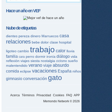
Hace un año en
VEF
Nube de etiquetas
casa
dientes
pereza
dinero
Marruecos
relaciones
bebe
dolor
clase
hospital
trabajo
calor
ligoteo
cambio
lluvia
familia
diálogo
perro
dormir
ironía
vida
cara
reflexión
viajes
siesta
nostalgia
sueño
ciclismo
verano
absurdo
viaje
malentendido
vacaciones
comida
España
eclipse
niños
gato
gimnasio
conversación
Acerca
Términos
Privacidad
Cookies
FAQ
APP
Memondo Network © 2026