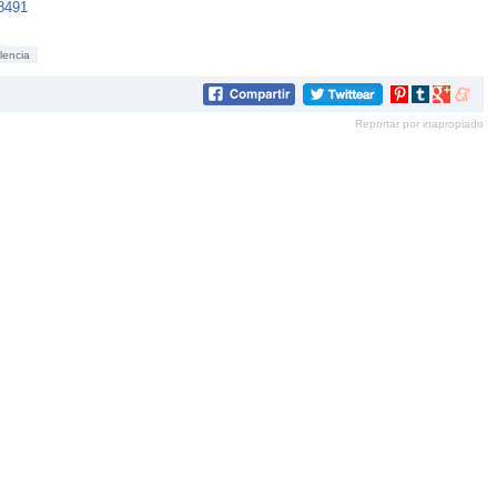
88491
olencia
Compartir
Compartir
Compartir
Compar
en
en
en
en
Reportar por inapropiado
Pinterest
tumblr
Google+
mene