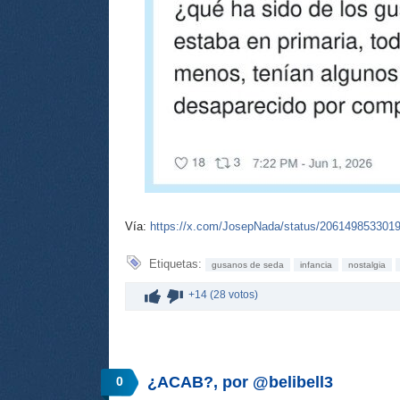
Vía:
https://x.com/JosepNada/status/206149853301
Etiquetas:
gusanos de seda
infancia
nostalgia
+14 (28 votos)
¿ACAB?, por @belibell3
0