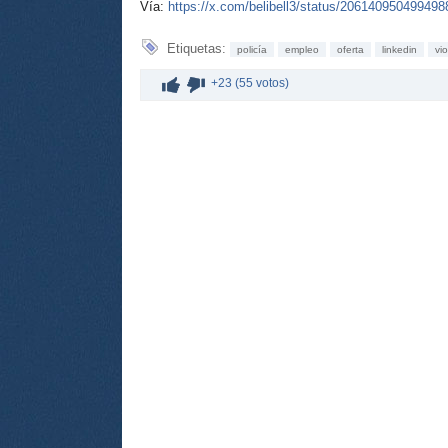
Vía:
https://x.com/belibell3/status/20614095049949
Etiquetas:
policía
empleo
oferta
linkedin
vi
+23 (55 votos)