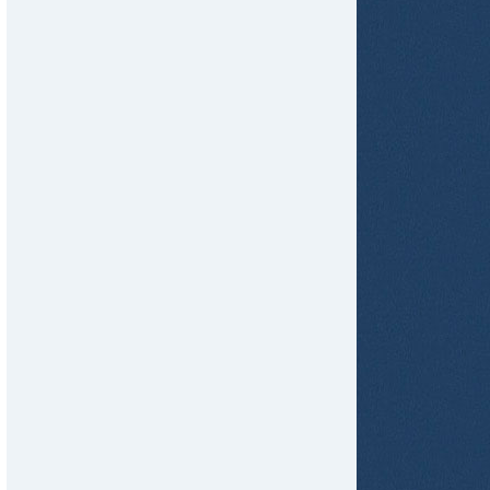
tir
ame