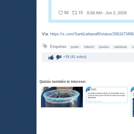
Vía:
https://x.com/SantiLiebanaR/status/206167340
Etiquetas:
poder
imbecil
prueba
sabiduria
c
+39 (41 votos)
Quizás también te interese: