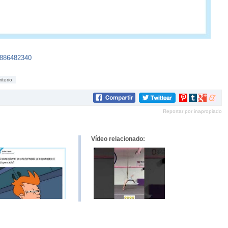
6886482340
riterio
Compartir
Compartir
Compartir
Compar
en
en
en
en
Reportar por inapropiado
Pinterest
tumblr
Google+
mene
Vídeo relacionado: