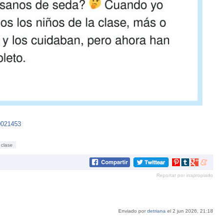
9021453
clase
Compartir
Compartir
Compartir
Compar
en
en
en
en
Reportar por inapropiado
Pinterest
tumblr
Google+
mene
Enviado por
detriana
el 2 jun 2026, 21:18