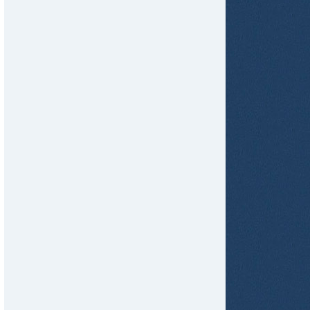
tir
ame