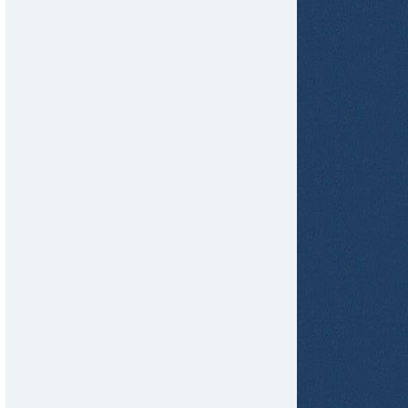
tir
ame