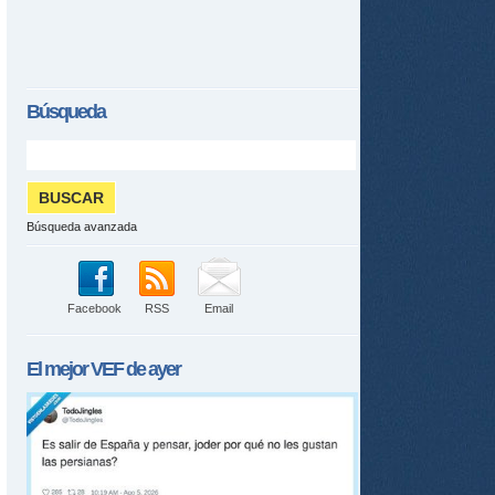
Búsqueda
Búsqueda avanzada
Facebook
RSS
Email
El mejor
VEF
de ayer