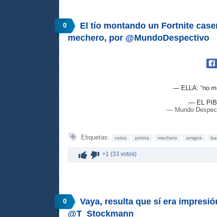
El tío montando un Fortnite case
0
mechero, por @MundoDespectivo
— ELLA: “no me 
— EL PI
— Mundo Despec
Etiquetas:
celos
pelota
mechero
amigos
bar
+1 (33 votos)
Vaya, resulta que sí era impresió
0
@T_Stockmann