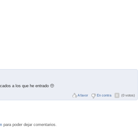
cados a los que he entrado 🥺
A favor
En contra
(0 votos)
0
om
para poder dejar comentarios.