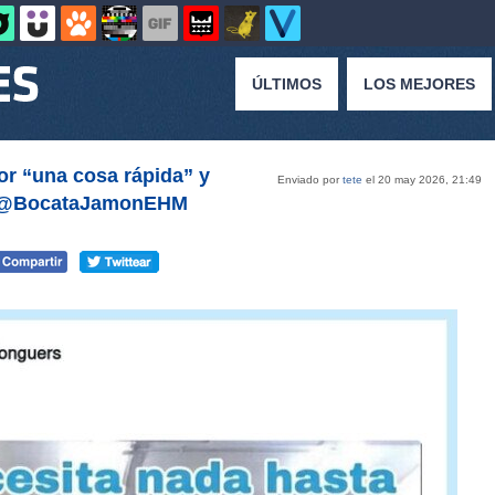
ÚLTIMOS
LOS MEJORES
por “una cosa rápida” y
Enviado por
tete
el 20 may 2026, 21:49
por @BocataJamonEHM