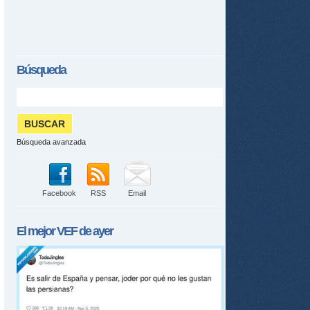
Búsqueda
Búsqueda avanzada
Facebook
RSS
Email
tir
ame
El mejor
VEF
de ayer