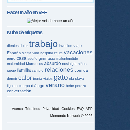
Hace un año en
VEF
Nube de etiquetas
trabajo
viaje
dientes
dolor
invasion
vacaciones
España
siesta
vida
hospital
ceuta
casa
gimnasio
perro
sueño
malentendido
absurdo
maternidad
Marruecos
nostalgia
niños
relaciones
familia
comida
juego
cambio
gato
calor
dormir
ironía
viajes
ola
playa
verano
diálogo
ligoteo
cuerpo
bebe
pereza
conversación
Acerca
Términos
Privacidad
Cookies
FAQ
APP
Memondo Network © 2026