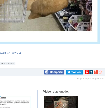
94243521372564
tentaciones
Compartir
Compartir
Compartir
Compar
en
en
en
en
Reportar por inapropiado
Pinterest
tumblr
Google+
mene
Vídeo relacionado: