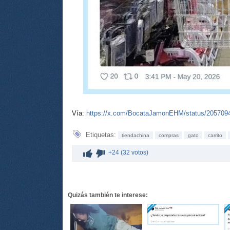
Vía:
https://x.com/BocataJamonEHM/status/20570
Etiquetas:
tiendachina
compras
gato
carrito
+24 (32 votos)
Quizás también te interese: