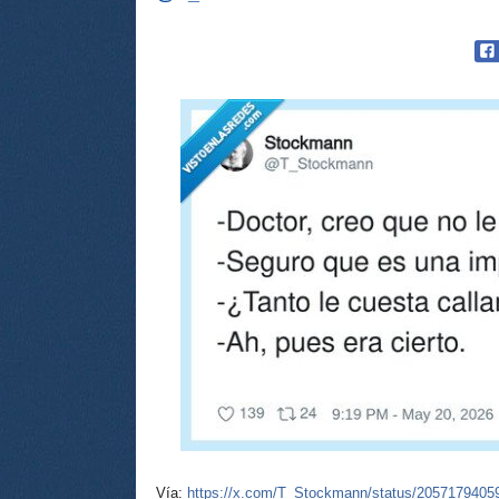
Vía:
https://x.com/T_Stockmann/status/205717940