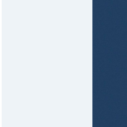
tir
ame