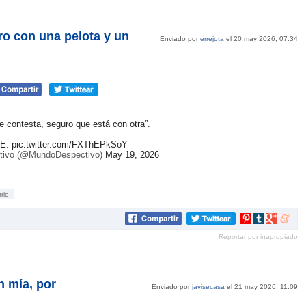
ro con una pelota y un
Enviado por
errejota
el 20 may 2026, 07:34
contesta, seguro que está con otra”.
BE:
pic.twitter.com/FXThEPkSoY
tivo (@MundoDespectivo)
May 19, 2026
rio
Compartir
Compartir
Compartir
Compar
en
en
en
en
Reportar por inapropiado
Pinterest
tumblr
Google+
mene
n mía, por
Enviado por
javisecasa
el 21 may 2026, 11:09