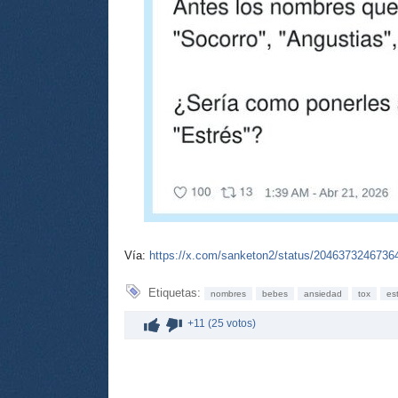
Vía:
https://x.com/sanketon2/status/2046373246736
Etiquetas:
nombres
bebes
ansiedad
tox
es
+11 (25 votos)