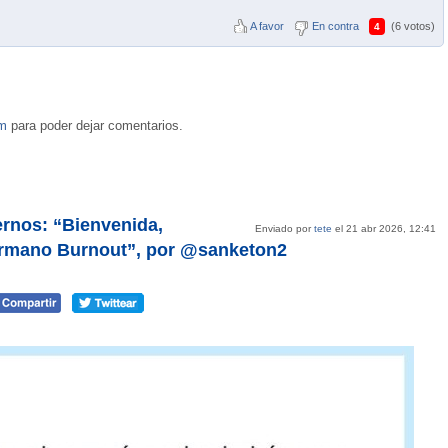
A favor
En contra
(6 votos)
4
om
para poder dejar comentarios.
rnos: “Bienvenida,
Enviado por
tete
el 21 abr 2026, 12:41
hermano Burnout”, por @sanketon2