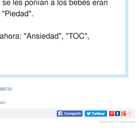
498720
tres
Compartir
Compartir
Compartir
Compar
en
en
en
en
Reportar por inapropiado
Pinterest
tumblr
Google+
mene