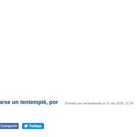
arse un tentempié, por
Enviado por
michaelbuble
el 21 abr 2026, 11:34