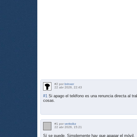
#2 por
brinxer
22 abr 2026, 22:43
#1
Si apago el teléfono es una renuncia directa al tr
cosas.
#1 por
veritoibz
22 abr 2026, 15:21
Sí se puede. Simplemente hay que apagar el móvil.