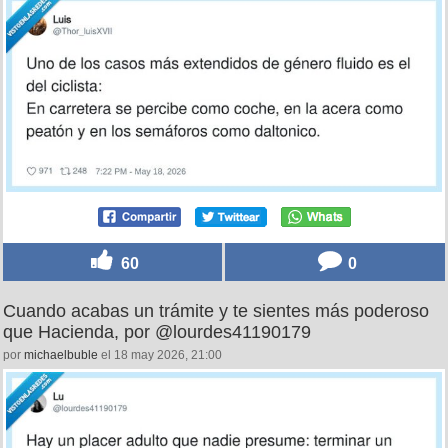
60
0
Cuando acabas un trámite y te sientes más poderoso
que Hacienda, por @lourdes41190179
por
michaelbuble
el 18 may 2026, 21:00