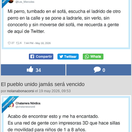
34
0
El pueblo unido jamás será vencido
por
nolanabonacorsi
el 19 may 2026, 09:53