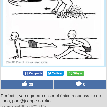
28
0
Perfecto, ya no puedo ni ser el único responsable de
liarla, por @juanpetooloko
por
pescaito
el 18 may 2026, 21:02