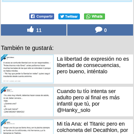
11
0
También te gustará:
La libertad de expresión no es
libertad de consecuencias,
pero bueno, inténtalo
Cuando tu tío intenta ser
adulto pero al final es más
infantil que tú, por
@Hanky_solo
Mi tía Ana: el Titanic pero en
colchoneta del Decathlon, por