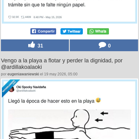
31
0
Vengo a la playa a flotar y perder la dignidad, por
@ardillakoalaoki
por
eugeniawaniewski
el 19 may 2026, 05:00