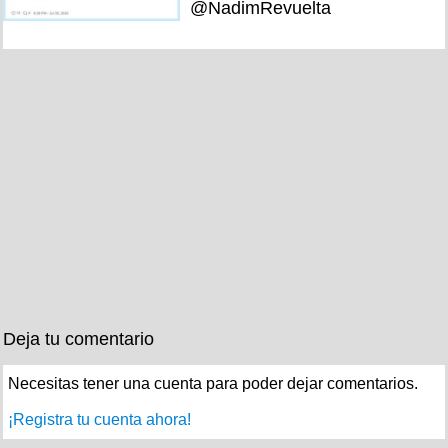
@NadimRevuelta
Deja tu comentario
Necesitas tener una cuenta para poder dejar comentarios.
¡Registra tu cuenta ahora!