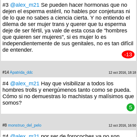
#3
@alex_m21
Se pueden hacer hormonas que no
dejen el esperma estéril, no hables por conjeturas ni
de lo que no sabes a ciencia cierta. Y no entiendo el
dilema de ser mujer trans y querer que tu esperma
deje de ser fértil, ya vale de esta cosa de "hombres
que quieren ser mujeres", si es mujer lo es
independientemente de sus genitales, no es tan difícil
de entender.
-13
#14
Apatrida_ddc
12 oct 2016, 18:18
#4
@alex_m21
Hay que visibilizar a todos los
hombres trolls y energúmenos tanto como se pueda.
Cómo si no demuestras lo machistas y malísimos que
somos?
5
#8
monstruo_del_pelo
12 oct 2016, 16:50
#4
@alex_m21
por ser de forocoches ya no son