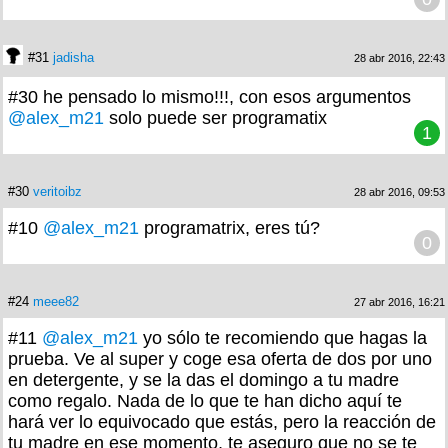
#31
jadisha
28 abr 2016, 22:43
#30 he pensado lo mismo!!!, con esos argumentos
@alex_m21
solo puede ser programatix
1
#30
veritoibz
28 abr 2016, 09:53
#10
@alex_m21
programatrix, eres tú?
0
#24
meee82
27 abr 2016, 16:21
#11
@alex_m21
yo sólo te recomiendo que hagas la
prueba. Ve al super y coge esa oferta de dos por uno
en detergente, y se la das el domingo a tu madre
como regalo. Nada de lo que te han dicho aquí te
hará ver lo equivocado que estás, pero la reacción de
tu madre en ese momento, te aseguro que no se te