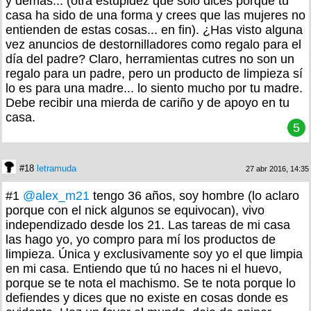
y demás... (otra estupidez que solo dices porque tu
casa ha sido de una forma y crees que las mujeres no
entienden de estas cosas... en fin). ¿Has visto alguna
vez anuncios de destornilladores como regalo para el
día del padre? Claro, herramientas cutres no son un
regalo para un padre, pero un producto de limpieza sí
lo es para una madre... lo siento mucho por tu madre.
Debe recibir una mierda de cariño y de apoyo en tu
casa.
5
#18
letramuda
27 abr 2016, 14:35
#1
@alex_m21
tengo 36 años, soy hombre (lo aclaro
porque con el nick algunos se equivocan), vivo
independizado desde los 21. Las tareas de mi casa
las hago yo, yo compro para mí los productos de
limpieza. Única y exclusivamente soy yo el que limpia
en mi casa. Entiendo que tú no haces ni el huevo,
porque se te nota el machismo. Se te nota porque lo
defiendes y dices que no existe en cosas donde es