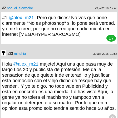
#2
bob_el_slowpoke
23 jul 2016, 12:48
#1
@alex_m21
¡Pero que dices! No ves que pone
claramente ''No es photoshop'' si lo pone será verdad,
yo me lo creo, por que no creo que nadie mienta en
internet [MEGAHYPER SARCASMO]
17
#33
minchia
30 abr 2016, 10:56
Hola
@alex_m21
majete! Aqui una que pasa muy de
largo Los 20 y publicista de profesión. Me da la
sensacion de que quiete ir de enteradillo y justificar
esta pomocion con el viejo dicho de "esque hay que
vender". Y yo te digo, no todo vale en Publicidad y
esta en concreto es una mierda. Lo has visto Aqui, la
gente ya no tolera el machismo y tampoco van a
regalar un detergente a su madre. Por lo que en mi
opinion esta promo solo tendria sentido hace 50 años.
0