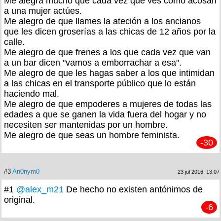
Me alegra mucho que cada vez que ves cómo acosan
a una mujer actúes.
Me alegro de que llames la ateción a los ancianos
que les dicen groserías a las chicas de 12 años por la
calle.
Me alegro de que frenes a los que cada vez que van
a un bar dicen "vamos a emborrachar a esa".
Me alegro de que les hagas saber a los que intimidan
a las chicas en el transporte público que lo están
haciendo mal.
Me alegro de que empoderes a mujeres de todas las
edades a que se ganen la vida fuera del hogar y no
necesiten ser mantenidas por un hombre.
Me alegro de que seas un hombre feminista.
-30
#3
An0nym0
23 jul 2016, 13:07
#1
@alex_m21
De hecho no existen antónimos de
original.
-6