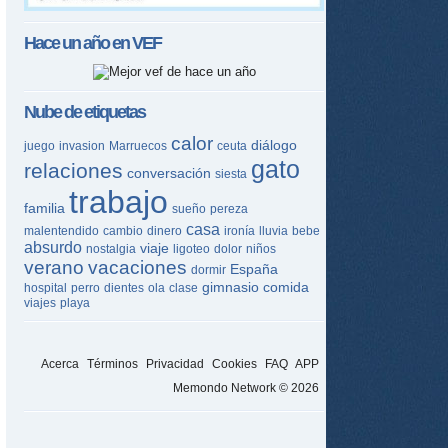
Hace un año en
VEF
Nube de etiquetas
calor
diálogo
juego
invasion
Marruecos
ceuta
gato
relaciones
conversación
siesta
trabajo
familia
sueño
pereza
casa
malentendido
cambio
dinero
ironía
lluvia
bebe
absurdo
viaje
nostalgia
ligoteo
dolor
niños
verano
vacaciones
España
dormir
gimnasio
comida
hospital
perro
dientes
ola
clase
viajes
playa
Acerca
Términos
Privacidad
Cookies
FAQ
APP
Memondo Network © 2026