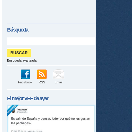
Búsqueda
Búsqueda avanzada
Facebook
RSS
Email
El mejor
VEF
de ayer