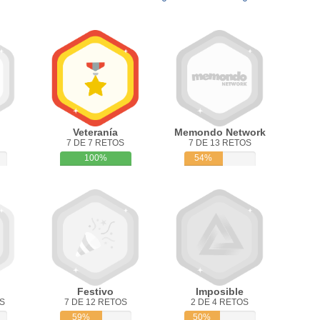
Veteranía
Memondo Network
7 DE 7 RETOS
7 DE 13 RETOS
100%
54%
Festivo
Imposible
S
7 DE 12 RETOS
2 DE 4 RETOS
59%
50%