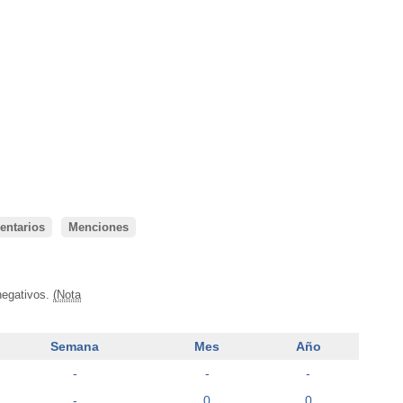
ntarios
Menciones
negativos.
(Nota
Semana
Mes
Año
-
-
-
-
0
0