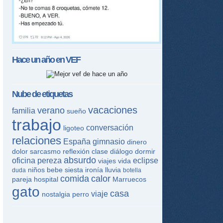
Hace un año en
VEF
Nube de etiquetas
vacaciones
verano
familia
sueño
trabajo
conversación
ligoteo
relaciones
España
gimnasio
dinero
dolor
sarcasmo
reflexión
clase
diálogo
dormir
absurdo
oficina
pereza
eclipse
viajes
vida
niños
bebe
siesta
ironía
lluvia
duda
botella
comida
calor
pareja
hospital
Marruecos
gato
casa
viaje
nostalgia
perro