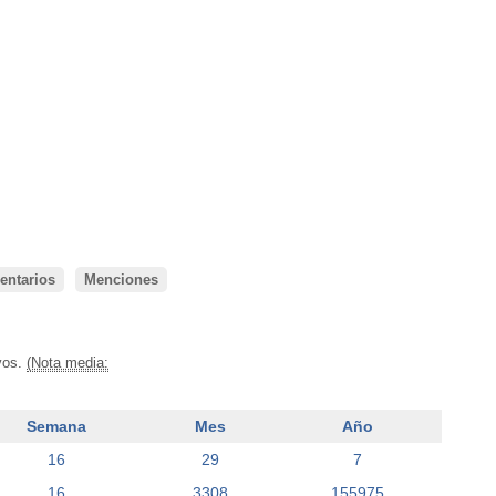
ntarios
Menciones
ivos.
(Nota media:
Semana
Mes
Año
16
29
7
16
3308
155975