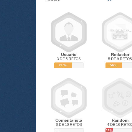
Usuario
Redactor
3 DE 5 RETOS
5 DE 9 RETOS
60%
56%
Comentarista
Random
0 DE 10 RETOS
4 DE 16 RETO
0%
25%