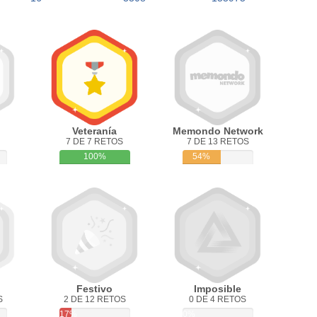
Veteranía
Memondo Network
7 DE 7 RETOS
7 DE 13 RETOS
100%
54%
Festivo
Imposible
S
2 DE 12 RETOS
0 DE 4 RETOS
17%
0%