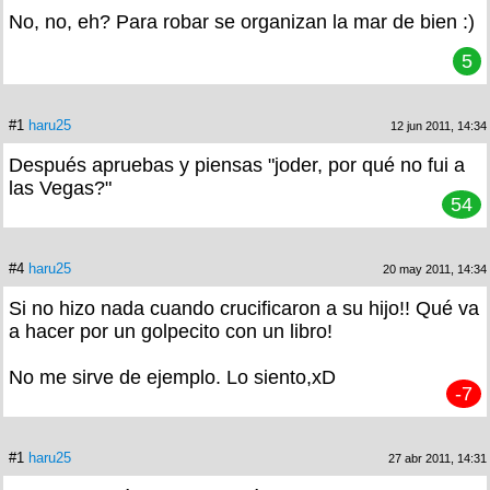
No, no, eh? Para robar se organizan la mar de bien :)
5
#1
haru25
12 jun 2011, 14:34
Después apruebas y piensas "joder, por qué no fui a
las Vegas?"
54
#4
haru25
20 may 2011, 14:34
Si no hizo nada cuando crucificaron a su hijo!! Qué va
a hacer por un golpecito con un libro!
No me sirve de ejemplo. Lo siento,xD
-7
#1
haru25
27 abr 2011, 14:31