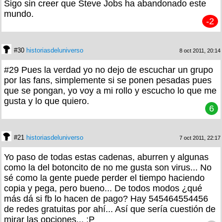
Sigo sin creer que Steve Jobs ha abandonado este
mundo.
-2
#30
historiasdeluniverso
8 oct 2011, 20:14
#29 Pues la verdad yo no dejo de escuchar un grupo
por las fans, simplemente si se ponen pesadas pues
que se pongan, yo voy a mi rollo y escucho lo que me
gusta y lo que quiero.
6
#21
historiasdeluniverso
7 oct 2011, 22:17
Yo paso de todas estas cadenas, aburren y algunas
como la del botoncito de no me gusta son virus... No
sé como la gente puede perder el tiempo haciendo
copia y pega, pero bueno... De todos modos ¿qué
más dá si fb lo hacen de pago? Hay 545464554456
de redes gratuitas por ahí... Así que sería cuestión de
mirar las opciones... :P