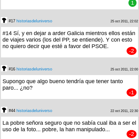
1
#17
historiasdeluniverso
25 oct 2011, 22:02
#14 Sí, y en dejar a arder Galicia mientros ellos están
de viajes varios (los del PP, se entiende). Y con esto
no quiero decir que esté a favor del PSOE.
-2
#16
historiasdeluniverso
25 oct 2011, 22:00
Supongo que algo bueno tendría que tener tanto
paro... ¿no?
-1
#44
historiasdeluniverso
22 oct 2011, 22:30
La pobre señora seguro que no sabía cual iba a ser el
uso de la foto... pobre, la han manipulado...
-2