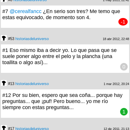
2 may 2015, 22:42
#7
@cerealfancc
¿En serio son tres? Me temo que
estas equivocado, de momento son 4.
-1
#53
historiasdeluniverso
18 abr 2012, 22:48
#1 Eso mismo iba a decir yo. Lo que pasa que se
suele poner algo entre el pelo y la plancha (una
toallita o algo así)...
0
#13
historiasdeluniverso
1 mar 2012, 20:24
#12 Por su bien, espero que sea coña... porque hay
preguntas... que ¡puf! Pero bueno... yo me río
siempre con estas preguntas...
1
#17
historiasdeluniverso
12 dic 2011, 21:13