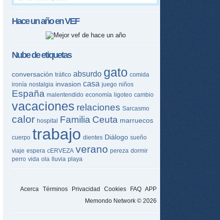
Hace un año en
VEF
Nube de etiquetas
gato
absurdo
conversación
tráfico
comida
casa
invasion
ironía
nostalgia
juego
niños
España
malentendido
economía
ligoteo
cambio
vacaciones
relaciones
Sarcasmo
calor
Familia
Ceuta
marruecos
hospital
trabajo
Diálogo
cuerpo
dientes
sueño
verano
viaje
espera
cERVEZA
pereza
dormir
perro
vida
ola
lluvia
playa
Acerca
Términos
Privacidad
Cookies
FAQ
APP
Memondo Network © 2026