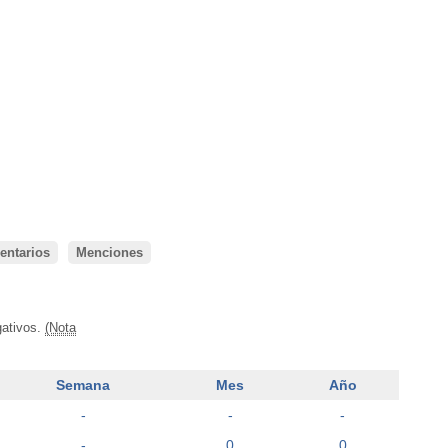
ntarios
Menciones
gativos.
(Nota
Semana
Mes
Año
-
-
-
-
0
0