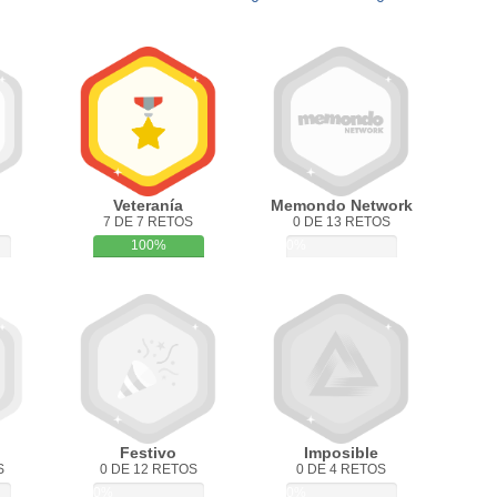
Veteranía
Memondo Network
7 DE 7 RETOS
0 DE 13 RETOS
100%
0%
Festivo
Imposible
S
0 DE 12 RETOS
0 DE 4 RETOS
0%
0%