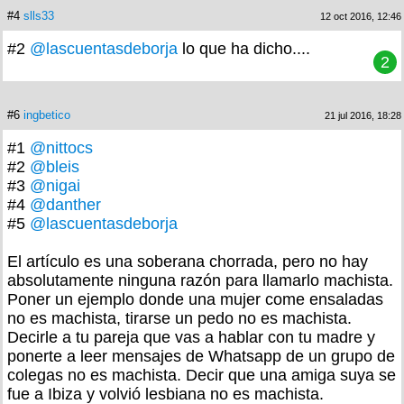
#4
slls33
12 oct 2016, 12:46
#2
@lascuentasdeborja
lo que ha dicho....
2
#6
ingbetico
21 jul 2016, 18:28
#1
@nittocs
#2
@bleis
#3
@nigai
#4
@danther
#5
@lascuentasdeborja
El artículo es una soberana chorrada, pero no hay
absolutamente ninguna razón para llamarlo machista.
Poner un ejemplo donde una mujer come ensaladas
no es machista, tirarse un pedo no es machista.
Decirle a tu pareja que vas a hablar con tu madre y
ponerte a leer mensajes de Whatsapp de un grupo de
colegas no es machista. Decir que una amiga suya se
fue a Ibiza y volvió lesbiana no es machista.