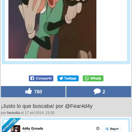
780
2
¡Justo lo que buscaba! por @Fear4d4y
por
herestia
el 17 oct 2014, 23:30