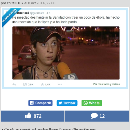
por
chitalu107
el 8 oct 2014, 22:00
872
12