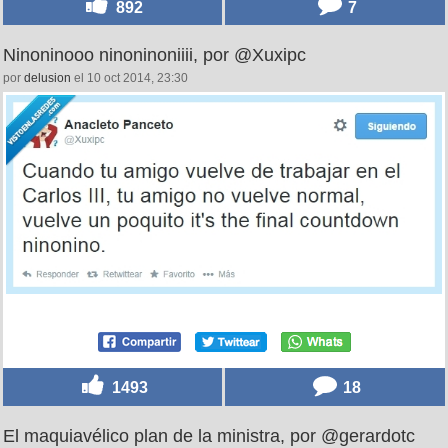
892
7
Ninoninooo ninoninoniiii, por @Xuxipc
por
delusion
el 10 oct 2014, 23:30
1493
18
El maquiavélico plan de la ministra, por @gerardotc