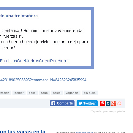
ts/842318902503395?comment_id=842326245835994
eracion
perder
peso
sano
salud
vagancia
dia a dia
Compartir
Compartir
Compartir
Compartir
en
en
en
en
Reportar por inapropiado
Pinterest
tumblr
Google+
meneam
on las vacas en la
Publicado por
semenejkara
el 19 ene 2015, 22:00