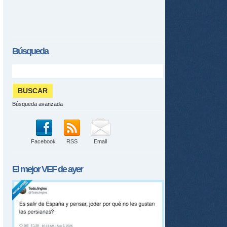
Búsqueda
Búsqueda avanzada
Facebook
RSS
Email
El mejor
VEF
de ayer