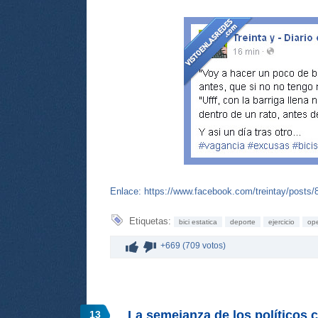
Enlace:
https://www.facebook.com/treintay/pos
Etiquetas:
bici estatica
deporte
ejercicio
op
+669 (709 votos)
La semejanza de los políticos c
13