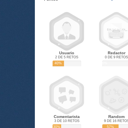
Usuario
Redactor
2 DE 5 RETOS
0 DE 9 RETOS
40%
0%
Comentarista
Random
3 DE 10 RETOS
9 DE 16 RETO
30%
57%