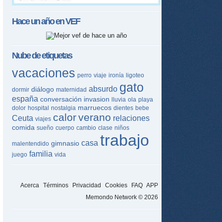
Hace un año en
VEF
Nube de etiquetas
vacaciones
perro
viaje
ironía
ligoteo
gato
absurdo
diálogo
dormir
maternidad
españa
conversación
invasion
lluvia
ola
playa
marruecos
dolor
hospital
nostalgia
dientes
bebe
calor
verano
Ceuta
relaciones
viajes
comida
sueño
cuerpo
cambio
clase
niños
trabajo
casa
gimnasio
malentendido
familia
juego
vida
Acerca
Términos
Privacidad
Cookies
FAQ
APP
Memondo Network © 2026