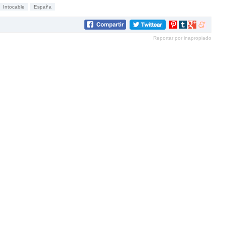
Intocable
España
Compartir
Compartir
Compartir
Compartir
en
en
en
en
Reportar por inapropiado
Pinterest
tumblr
Google+
meneam