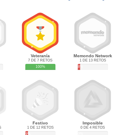
Veteranía
Memondo Network
7 DE 7 RETOS
1 DE 13 RETOS
100%
8%
Festivo
Imposible
S
1 DE 12 RETOS
0 DE 4 RETOS
9%
0%