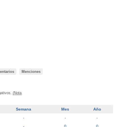
ntarios
Menciones
gativos.
(Nota
Semana
Mes
Año
-
-
-
-
0
0